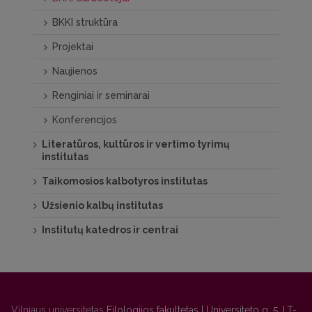
BKKI struktūra
Projektai
Naujienos
Renginiai ir seminarai
Konferencijos
Literatūros, kultūros ir vertimo tyrimų
institutas
Taikomosios kalbotyros institutas
Užsienio kalbų institutas
Institutų katedros ir centrai
Vilniaus universitetas
Filologijos fakultetas | Universiteto g. 5, LT-