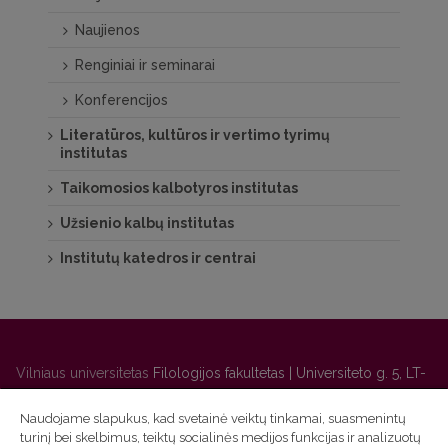
Naujienos
Renginiai ir seminarai
Konferencijos
Literatūros, kultūros ir vertimo tyrimų
institutas
Taikomosios kalbotyros institutas
Užsienio kalbų institutas
Institutų katedros ir centrai
Vilniaus universitetas
Filologijos fakultetas | Universiteto g. 5, LT-
01131 Vilnius
Naudojame slapukus, kad svetainė veiktų tinkamai, suasmenintų
Studijų skyriaus
(studijų ir tvarkaraščio klausimai) tel. (0 5) 268
turinį bei skelbimus, teiktų socialinės medijos funkcijas ir analizuotų
7208 | El. paštas
studijos@flf.vu.lt