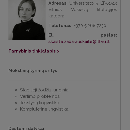
Adresas:
Universiteto 5, LT-01513
Vilnius, Vokiečių filologijos
katedra
Telefonas:
+370 5 268 7230
El. paštas:
skaiste.zabarauskaite@flf.vu.lt
Tarnybinis tinklalapis >
Mokslinių tyrimų sritys
Stabilieji žodžių junginiai
Vertimo problemos
Tekstynų lingvistika
Kompiuterinė lingvistika
Dėstomi dalykai