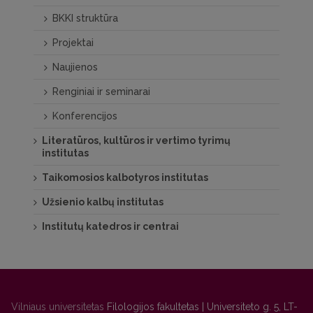
BKKI struktūra
Projektai
Naujienos
Renginiai ir seminarai
Konferencijos
Literatūros, kultūros ir vertimo tyrimų
institutas
Taikomosios kalbotyros institutas
Užsienio kalbų institutas
Institutų katedros ir centrai
Vilniaus universitetas
Filologijos fakultetas | Universiteto g. 5, LT-