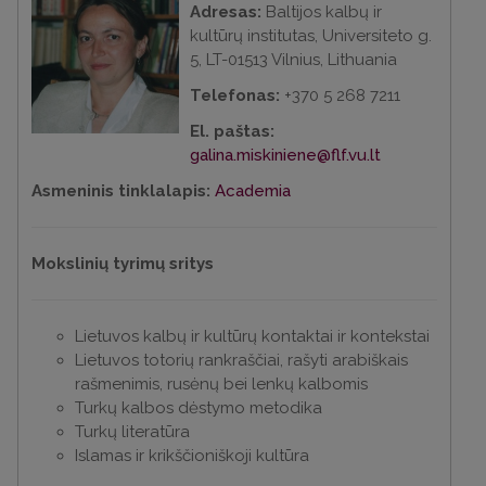
Adresas:
Baltijos kalbų ir
kultūrų institutas, Universiteto g.
5, LT-01513 Vilnius, Lithuania
Telefonas:
+370 5 268 7211
El. paštas:
galina.miskiniene@flf.vu.lt
Asmeninis tinklalapis:
Academia
Mokslinių tyrimų sritys
Lietuvos kalbų ir kultūrų kontaktai ir kontekstai
Lietuvos totorių rankraščiai, rašyti arabiškais
rašmenimis, rusėnų bei lenkų kalbomis
Turkų kalbos dėstymo metodika
Turkų literatūra
Islamas ir krikščioniškoji kultūra