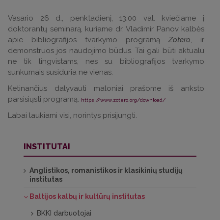
Vasario 26 d., penktadienį, 13.00 val. kviečiame į
doktorantų seminarą, kuriame dr. Vladimir Panov kalbės
apie bibliografijos tvarkymo programą
Zotero
, ir
demonstruos jos naudojimo būdus. Tai gali būti aktualu
ne tik lingvistams, nes su bibliografijos tvarkymo
sunkumais susiduria ne vienas.
Ketinančius dalyvauti maloniai prašome iš anksto
parsisiųsti programą:
https://www.zotero.org/download/
Labai laukiami visi, norintys prisijungti.
INSTITUTAI
Anglistikos, romanistikos ir klasikinių studijų
institutas
Baltijos kalbų ir kultūrų institutas
BKKI darbuotojai