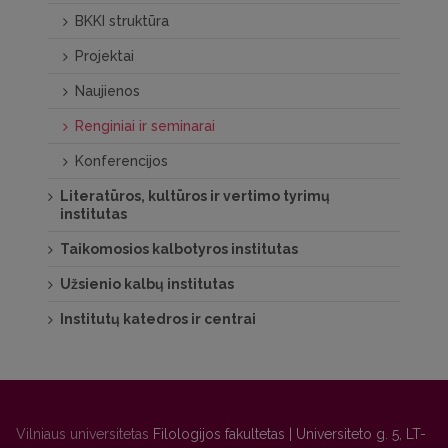
BKKI struktūra
Projektai
Naujienos
Renginiai ir seminarai
Konferencijos
Literatūros, kultūros ir vertimo tyrimų
institutas
Taikomosios kalbotyros institutas
Užsienio kalbų institutas
Institutų katedros ir centrai
Vilniaus universitetas
Filologijos fakultetas | Universiteto g. 5, LT-