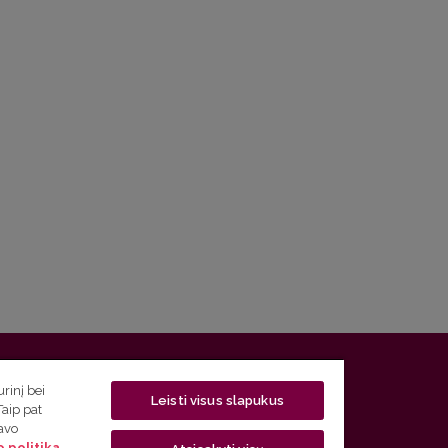
 5, LT-01131 Vilnius
rinį bei
Leisti visus slapukus
Taip pat
 5) 268 7208 | El. paštas
studijos@flf.vu.lt
savo
 politika