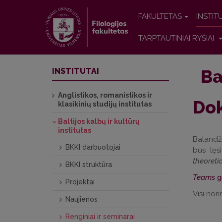
FAKULTETAS
INSTIT
TARPTAUTINIAI RYŠIAI
Ba
INSTITUTAI
Anglistikos, romanistikos ir
Dok
klasikinių studijų institutas
Baltijos kalbų ir kultūrų
institutas
Balandži
BKKI darbuotojai
bus tęs
theoreti
BKKI struktūra
Teams
gr
Projektai
Visi nori
Naujienos
Renginiai ir seminarai