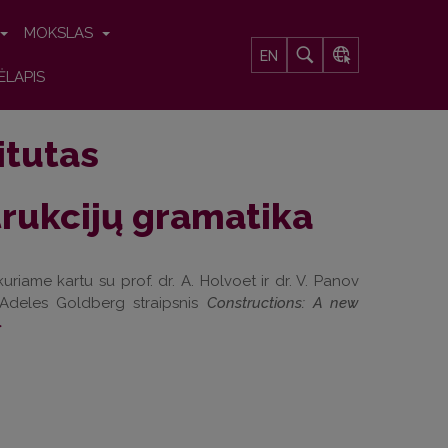
MOKSLAS
EN
ĖLAPIS
titutas
rukcijų gramatika
uriame kartu su prof. dr. A. Holvoet ir dr. V. Panov
 Adeles Goldberg straipsnis
Constructions: A new
>