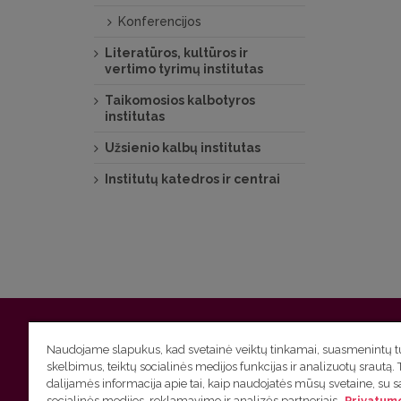
Konferencijos
Literatūros, kultūros ir
vertimo tyrimų institutas
Taikomosios kalbotyros
institutas
Užsienio kalbų institutas
Institutų katedros ir centrai
Vilniaus universitetas
Filologijos fakultetas | Universiteto g.
Naudojame slapukus, kad svetainė veiktų tinkamai, suasmenintų tu
skelbimus, teiktų socialinės medijos funkcijas ir analizuotų srautą. 
Studijų skyriaus
(studijų ir tvarkaraščio klausimai) tel. (0
dalijamės informacija apie tai, kaip naudojatės mūsų svetaine, su 
socialinės medijos, reklamavimo ir analizės partneriais.
Privatumo