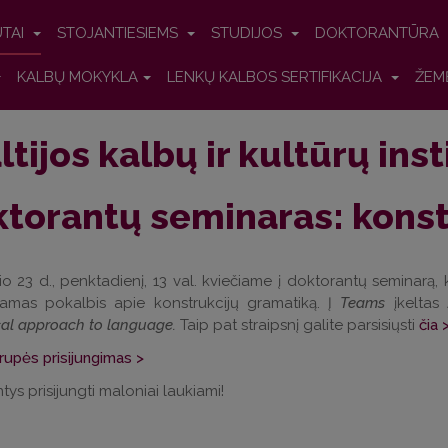
UTAI
STOJANTIESIEMS
STUDIJOS
DOKTORANTŪRA
KALBŲ MOKYKLA
LENKŲ KALBOS SERTIFIKACIJA
ŽEM
ltijos kalbų ir kultūrų ins
torantų seminaras: konst
o 23 d., penktadienį, 13 val. kviečiame į doktorantų seminarą, k
iamas pokalbis apie konstrukcijų gramatiką. Į
Teams
įkeltas
cal approach to language.
Taip pat straipsnį galite parsisiųsti
čia 
upės prisijungimas >
ntys prisijungti maloniai laukiami!