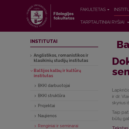
FAKULTETAS
INSTIT
TARPTAUTINIAI RYŠIAI
Ba
INSTITUTAI
Anglistikos, romanistikos ir
Dok
klasikinių studijų institutas
sem
Baltijos kalbų ir kultūrų
institutas
BKKI darbuotojai
Lapkriči
BKKI struktūra
ir dr. V
skyrius 
Projektai
Taip pat 
Naujienos
būtų gal
Renginiai ir seminarai
Tekstas