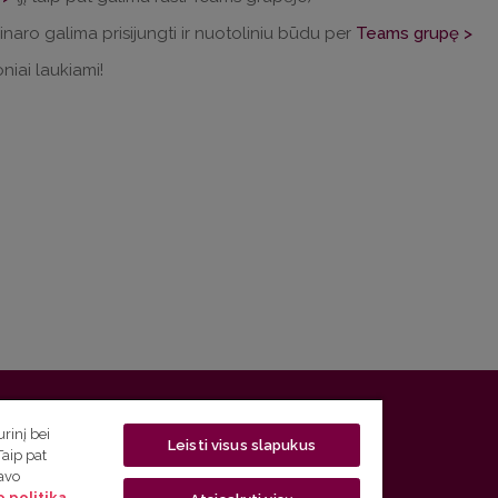
inaro galima prisijungti ir nuotoliniu būdu per
Teams grupę >
niai laukiami!
 5, LT-01131 Vilnius
rinį bei
Leisti visus slapukus
Taip pat
 5) 268 7208 | El. paštas
studijos@flf.vu.lt
savo
 politika