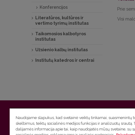
Konferencijos
Prie sem
Literatūros, kultūros ir
Visi malo
vertimo tyrimų institutas
Taikomosios kalbotyros
institutas
Užsienio kalbų institutas
Institutų katedros ir centrai
Vilniaus universitetas
Filologijos fakultetas | Universiteto g.
Naudojame slapukus, kad svetainė veiktų tinkamai, suasmenintų tu
skelbimus, teiktų socialinės medijos funkcijas ir analizuotų srautą. 
Studijų skyriaus
(studijų ir tvarkaraščio klausimai) tel. (0
dalijamės informacija apie tai, kaip naudojatės mūsų svetaine, su 
socialinės medijos, reklamavimo ir analizės partneriais.
Privatumo