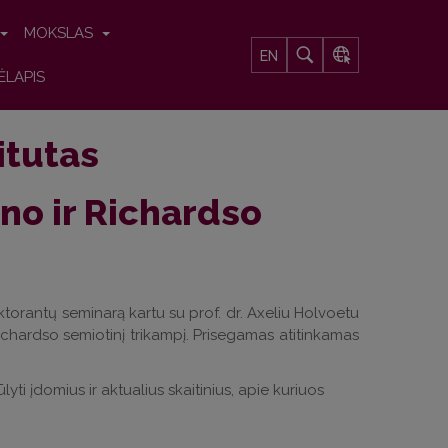
MOKSLAS
EN
ĖLAPIS
titutas
o ir Richardso
oktorantų seminarą kartu su prof. dr. Axeliu Holvoetu
ichardso semiotinį trikampį. Prisegamas atitinkamas
lyti įdomius ir aktualius skaitinius, apie kuriuos