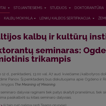
UTAI
STOJANTIESIEMS
STUDIJOS
DOKTORANTŪRA
KALBŲ MOKYKLA
LENKŲ KALBOS SERTIFIKACIJA
ŽEM
ltijos kalbų ir kultūrų ins
torantų seminaras: Ogden
iotinis trikampis
o 12 d., penktadienį, 13.00 val. A7 aud. kviečiame į kalbotyros d
ladimir Panov. Šį penktadienį bus diskutuojama apie Ogdeno ir R
iš knygos
The Meaning of Meaning
.
seminaro dalyviai raginami tiek patys skaityti pranešimus, tiek siū
ima pasikalbėti su kitais seminaro dalyviais.
 >
(jį taip pat galima rasti Teams grupėje)