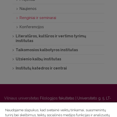
Naujienos
Renginiai ir seminarai
Konferencijos
Literatūros, kultūros ir vertimo tyrimų
institutas
Taikomosios kalbotyros institutas
Užsienio kalbų institutas
Institutų katedros ir centrai
Vilniaus universitetas
Filologijos fakultetas | Universiteto g. 5, LT-
01131 Vilnius
Naudojame slapukus, kad svetainė veiktų tinkamai, suasmenintų
Studijų skyriaus
(studijų ir tvarkaraščio klausimai) tel. (0 5) 268
turinį bei skelbimus, teiktų socialinės medijos funkcijas ir analizuotų