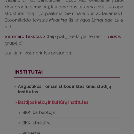
Vasario 19 d., penktadienį, 13.00 val. kviečiame į BKKI
doktorantų seminarą, kuriame bus tęsiama diskusija apie
struktūralizmą ir jo palikimą. Seminare bus aptariamas L.
Bloomfieldo tekstas
Meaning
(iš knygos
Language
, 1935
m.).
Seminaro tekstas >
(taip pat jį įkeltą galite rasti ir
Teams
grupėje)
Laukiami visi, norintys prisijungti.
INSTITUTAI
Anglistikos, romanistikos ir klasikinių studijų
institutas
Baltijos kalbų ir kultūrų institutas
BKKI darbuotojai
BKKI struktūra
Projektai