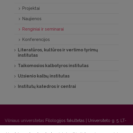
Projektai
Naujienos
Renginiai ir seminarai
Konferencijos
Literatūros, kultūros ir vertimo tyrimų
institutas
Taikomosios kalbotyros institutas
Užsienio kalbų institutas
Institutų katedros ir centrai
Vilniaus universitetas
Filologijos fakultetas | Universiteto g. 5, LT-
01131 Vilnius