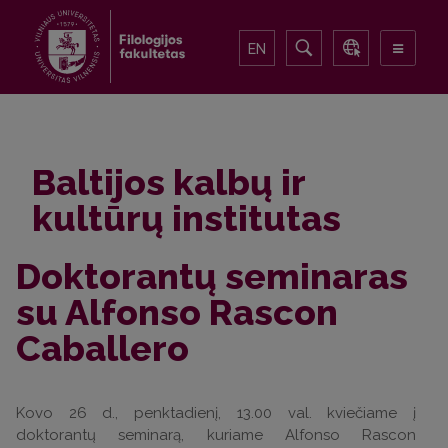
EN
Baltijos kalbų ir
kultūrų institutas
Doktorantų seminaras
su Alfonso Rascon
Caballero
Kovo 26 d., penktadienį, 13.00 val. kviečiame į
doktorantų seminarą, kuriame Alfonso Rascon