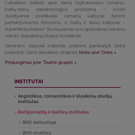
Caballero kalbės apie vieną lyginamosios romanų-
baltų-slavų aspektologijos problemą – kodėl
duratyviniai predikatai romanų kalbose žymimi
perfektyvinėmis formomis, o baltų ir slavų kalbose –
imperfektyvinėmis? Šis klausimas bus aptariamas leksinio
veikslo (aspektinių klasių) kontekste.
Seminaro dalyviai maloniai prašomi perskaityti (arba
prisiminti) Zeno Vendlerio straipsnį
Verbs and Times
>
Prisijungimas prie Teams grupės >
INSTITUTAI
Anglistikos, romanistikos ir klasikinių studijų
institutas
Baltijos kalbų ir kultūrų institutas
BKKI darbuotojai
BKKI struktūra