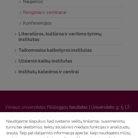
Naujienos
Renginiai ir seminarai
Konferencijos
Literatūros, kultūros ir vertimo tyrimų
institutas
Taikomosios kalbotyros institutas
Užsienio kalbų institutas
Institutų katedros ir centrai
Vilniaus universitetas
Filologijos fakultetas | Universiteto g. 5, LT-
01131 Vilnius
Naudojame slapukus, kad svetainė veiktų tinkamai, suasmenintų
Studijų skyriaus
(studijų ir tvarkaraščio klausimai) tel. (0 5) 268
turinį bei skelbimus, teiktų socialinės medijos funkcijas ir analizuotų
7208 | El. paštas
studijos@flf.vu.lt
srautą. Taip pat dalijamės informacija apie tai, kaip naudojatės mūsų