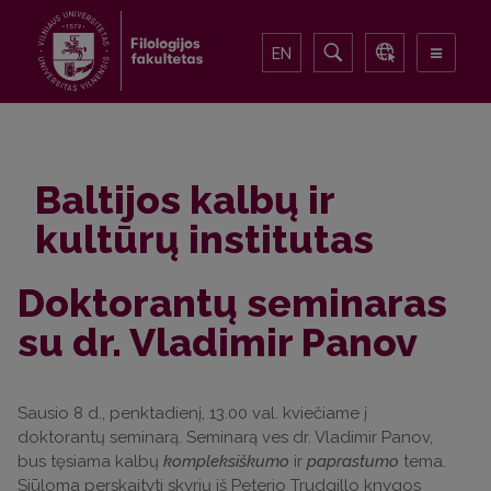
EN
Baltijos kalbų ir
kultūrų institutas
Doktorantų seminaras
su dr. Vladimir Panov
Sausio 8 d., penktadienį, 13.00 val. kviečiame į
doktorantų seminarą. Seminarą ves dr. Vladimir Panov,
bus tęsiama kalbų
kompleksiškumo
ir
paprastumo
tema.
Siūloma perskaityti skyrių iš Peterio Trudgillo knygos