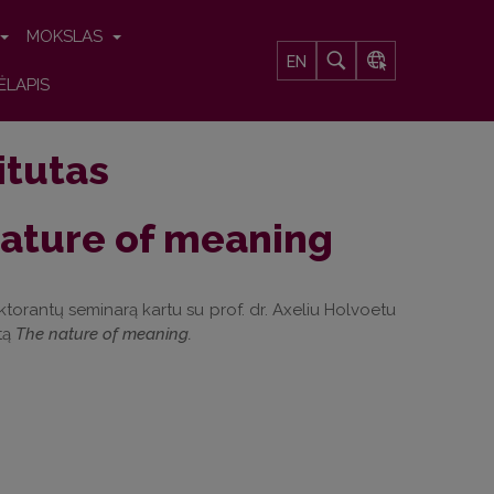
MOKSLAS
EN
ĖLAPIS
titutas
nature of meaning
ktorantų seminarą kartu su prof. dr. Axeliu Holvoetu
tą
The nature of meaning.