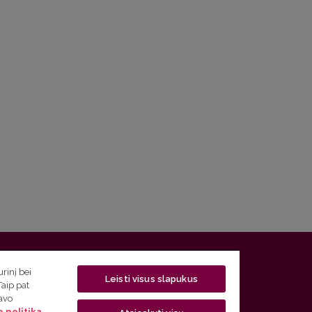
 5, LT-01131 Vilnius
rinį bei
Leisti visus slapukus
Taip pat
 5) 268 7208 | El. paštas
studijos@flf.vu.lt
savo
 politika