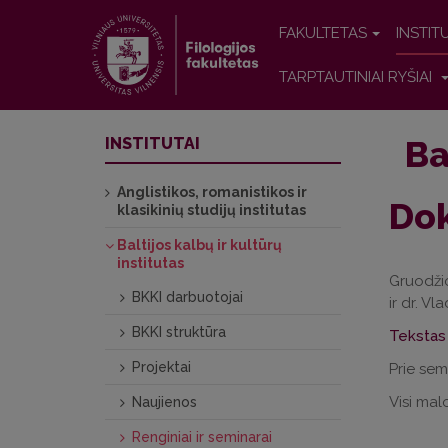
FAKULTETAS
INSTIT
TARPTAUTINIAI RYŠIAI
Ba
INSTITUTAI
Anglistikos, romanistikos ir
Dok
klasikinių studijų institutas
Baltijos kalbų ir kultūrų
institutas
Gruodžio
BKKI darbuotojai
ir dr. V
BKKI struktūra
Tekstas
Projektai
Prie sem
Visi malo
Naujienos
Renginiai ir seminarai