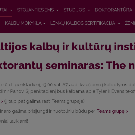
UTAI
STOJANTIESIEMS
STUDIJOS
DOKTORANTŪRA
KALBŲ MOKYKLA
LENKŲ KALBOS SERTIFIKACIJA
ŽEM
ltijos kalbų ir kultūrų ins
torantų seminaras: The 
 10 d., penktadienį, 13.00 val. A7 aud. kviečiame į kalbotyros do
ladimir Panov. Šį penktadienį bus kalbama apie Tyler ir Evans teks
 >
(jį taip pat galima rasti Teams grupėje)
inaro galima prisijungti ir nuotoliniu būdu per
Teams grupę >
niai laukiami!