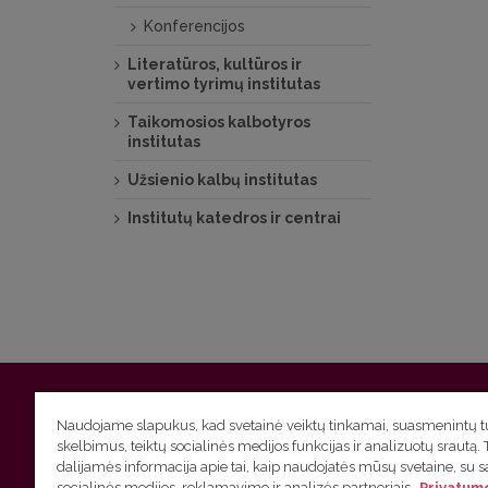
Konferencijos
Literatūros, kultūros ir
vertimo tyrimų institutas
Taikomosios kalbotyros
institutas
Užsienio kalbų institutas
Institutų katedros ir centrai
Vilniaus universitetas
Filologijos fakultetas | Universiteto g.
Naudojame slapukus, kad svetainė veiktų tinkamai, suasmenintų tu
skelbimus, teiktų socialinės medijos funkcijas ir analizuotų srautą. 
Studijų skyriaus
(studijų ir tvarkaraščio klausimai) tel. (0
dalijamės informacija apie tai, kaip naudojatės mūsų svetaine, su 
socialinės medijos, reklamavimo ir analizės partneriais.
Privatumo