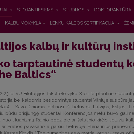
UTAI
STOJANTIESIEMS
STUDIJOS
DOKTORANTŪRA
KALBŲ MOKYKLA
LENKŲ KALBOS SERTIFIKACIJA
ŽEM
ltijos kalbų ir kultūrų ins
ko tarptautinė studentų k
the Baltics“
2-23 d. VU Filologijos fakultete vyko 8-oji tarptautinė studentų 
 istorija bei kalbomis besidomintys studentai Vilniuje susibūrė j
ais). Savo žiniomis dalinosi iš Lietuvos, Latvijos, Estijos, Le
iu būdu prisijungę studentai. Konferencijos metu buvo galima 
 nuo lituanizmų Rainio poezijoje ar šalutinio kirčio lietuvių kal
 ar Prahos pavasario atgarsių Lietuvoje. Plenarinius pranešimus 
ir Kęstas Kirtiklis („The humanities as a martial art: 14+ ways of s