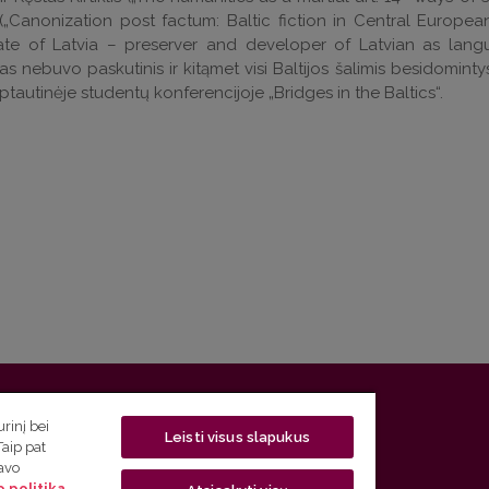
(„Canonization post factum: Baltic fiction in Central European
tate of Latvia – preserver and developer of Latvian as langu
mas nebuvo paskutinis ir kitąmet visi Baltijos šalimis besidominty
rptautinėje studentų konferencijoje „Bridges in the Baltics“.
 5, LT-01131 Vilnius
rinį bei
Leisti visus slapukus
Taip pat
 5) 268 7208 | El. paštas
studijos@flf.vu.lt
savo
 politika