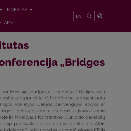
MOKSLAS
EN
ĖLAPIS
titutas
onferencija „Bridges
konferencija „Bridges in the Baltics“. Baltijos šalių
au antrą kartą (prieš tai VU konferencija organizuota
nkijos, Vokietijos, Čekijos bei Vengrijos atvykę ar
išgirsti net 44 studentų pranešimus įvairiausiomis
boje iki Mikalojaus Konstantino Čiurlionio paveikslų
taip pat skaitė ir diskutuoti kvietė filosofai Aldis
elf-defence“), latvių poetas ir literatūrologas Kārlis