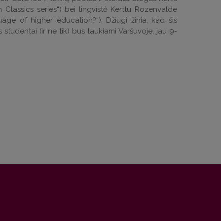
 Classics series“) bei lingvistė Kerttu Rozenvalde
age of higher education?“). Džiugi žinia, kad šis
s studentai (ir ne tik) bus laukiami Varšuvoje, jau 9-