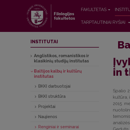
FAKULTETAS
INSTIT
TARPTAUTINIAI RYŠIAI
Ba
INSTITUTAI
Anglistikos, romanistikos ir
Įvy
klasikinių studijų institutas
in 
Baltijos kalbų ir kultūrų
institutas
BKKI darbuotojai
Spalio 2
BKKI struktūra
kultūra,
2015 met
Projektai
nuotolin
temomis:
Naujienos
analizės
Renginiai ir seminarai
Gedutis 