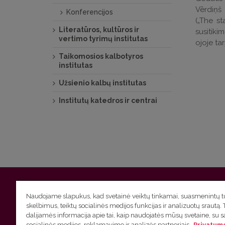
Vērdiņš 
Konferencijos
(„The s
Literatūros, kultūros ir
susitiki
vertimo tyrimų institutas
ojoje ta
Taikomosios kalbotyros
institutas
Užsienio kalbų institutas
Institutų katedros ir centrai
Vilniaus universitetas
Filologijos fakultetas | Universiteto g.
Naudojame slapukus, kad svetainė veiktų tinkamai, suasmenintų tu
skelbimus, teiktų socialinės medijos funkcijas ir analizuotų srautą. 
Studijų skyriaus
(studijų ir tvarkaraščio klausimai) tel. (0
dalijamės informacija apie tai, kaip naudojatės mūsų svetaine, su 
socialinės medijos, reklamavimo ir analizės partneriais.
Privatumo