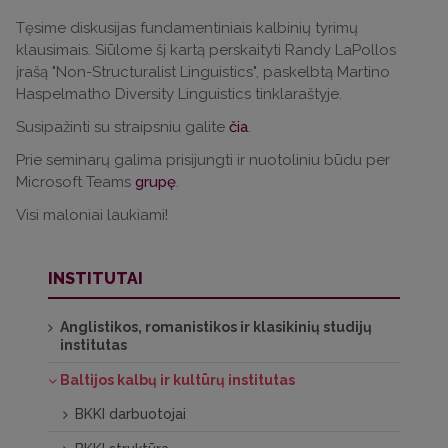
Tęsime diskusijas fundamentiniais kalbinių tyrimų
klausimais. Siūlome šį kartą perskaityti Randy LaPollos
įrašą "Non-Structuralist Linguistics", paskelbtą Martino
Haspelmatho Diversity Linguistics tinklaraštyje.
Susipažinti su straipsniu galite
čia
.
Prie seminarų galima prisijungti ir nuotoliniu būdu per
Microsoft Teams
grupę
.
Visi maloniai laukiami!
INSTITUTAI
Anglistikos, romanistikos ir klasikinių studijų
institutas
Baltijos kalbų ir kultūrų institutas
BKKI darbuotojai