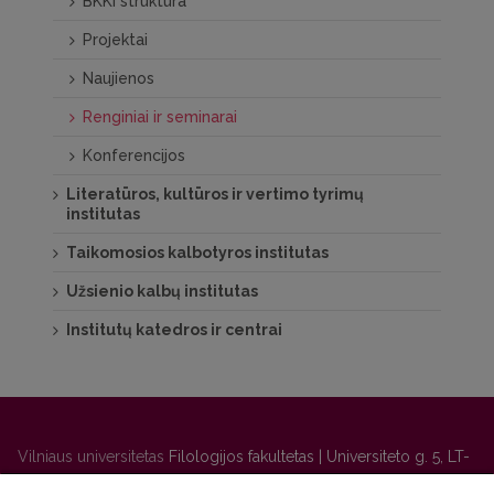
BKKI struktūra
Projektai
Naujienos
Renginiai ir seminarai
Konferencijos
Literatūros, kultūros ir vertimo tyrimų
institutas
Taikomosios kalbotyros institutas
Užsienio kalbų institutas
Institutų katedros ir centrai
Vilniaus universitetas
Filologijos fakultetas | Universiteto g. 5, LT-
01131 Vilnius