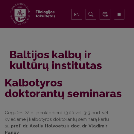
EN
Baltijos kalbų ir
kultūrų institutas
Kalbotyros
doktorantų seminaras
Gegužės 22 d., penktadienį, 13.00 val. 313 aud. vėl
kviečiame į kalbotyros doktorantų seminarą kartu
su
prof. dr. Axeliu Holvoetu
ir
doc. dr. Vladimir
Panov
.