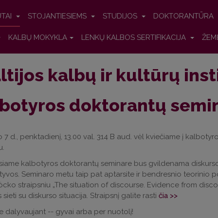
UTAI
STOJANTIESIEMS
STUDIJOS
DOKTORANTŪRA
KALBŲ MOKYKLA
LENKŲ KALBOS SERTIFIKACIJA
ŽEM
ltijos kalbų ir kultūrų ins
botyros doktorantų semin
o 7 d., penktadienį, 13.00 val. 314 B aud. vėl kviečiame į kalbotyr
u.
siame kalbotyros doktorantų seminare bus gvildenama diskurso žy
yvos. Seminaro metu taip pat aptarsite ir bendresnio teorinio pob
cko straipsniu „The situation of discourse. Evidence from disco
 sieti su diskurso situacija. Straipsnį galite rasti
čia >>
 dalyvaujant -- gyvai arba per nuotolį!