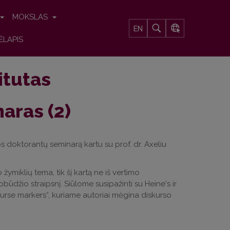
MOKSLAS
EN
ĖLAPIS
titutas
aras (2)
os doktorantų seminarą kartu su prof. dr. Axeliu
miklių tema, tik šį kartą ne iš vertimo
ūdžio straipsnį. Siūlome susipažinti su Heine's ir
urse markers“, kuriame autoriai mėgina diskurso