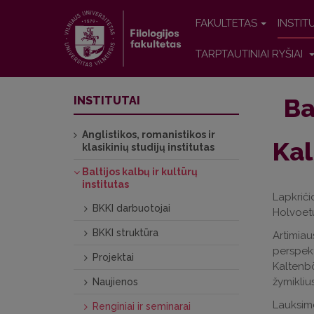
FAKULTETAS
INSTIT
TARPTAUTINIAI RYŠIAI
Ba
INSTITUTAI
Anglistikos, romanistikos ir
Kal
klasikinių studijų institutas
Baltijos kalbų ir kultūrų
institutas
Lapkriči
BKKI darbuotojai
Holvoet
BKKI struktūra
Artimiau
perspekt
Projektai
Kaltenbö
žymiklius
Naujienos
Lauksime
Renginiai ir seminarai