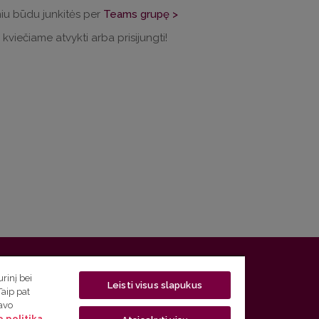
iu būdu junkitės per
Teams grupę >
 kviečiame atvykti arba prisijungti!
 5, LT-01131 Vilnius
rinį bei
Leisti visus slapukus
Taip pat
 5) 268 7208 | El. paštas
studijos@flf.vu.lt
savo
 politika