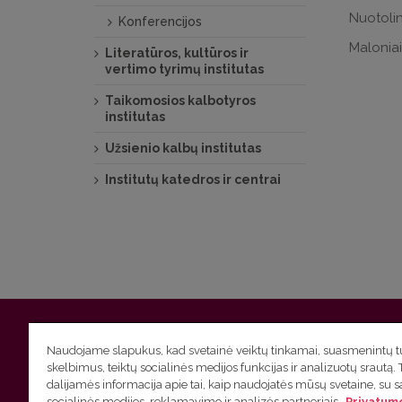
Nuotolin
Konferencijos
Maloniai
Literatūros, kultūros ir
vertimo tyrimų institutas
Taikomosios kalbotyros
institutas
Užsienio kalbų institutas
Institutų katedros ir centrai
Vilniaus universitetas
Filologijos fakultetas | Universiteto g.
Naudojame slapukus, kad svetainė veiktų tinkamai, suasmenintų tu
skelbimus, teiktų socialinės medijos funkcijas ir analizuotų srautą. 
Studijų skyriaus
(studijų ir tvarkaraščio klausimai) tel. (0
dalijamės informacija apie tai, kaip naudojatės mūsų svetaine, su 
socialinės medijos, reklamavimo ir analizės partneriais.
Privatumo