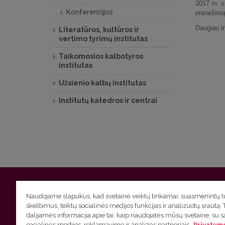
2017 m. sp
Konferencijos
pranešimą
Daugiau i
Literatūros, kultūros ir
vertimo tyrimų institutas
Taikomosios kalbotyros
institutas
Užsienio kalbų institutas
Institutų katedros ir centrai
Vilniaus universitetas
Filologijos fakultetas | Universiteto g.
Naudojame slapukus, kad svetainė veiktų tinkamai, suasmenintų tu
skelbimus, teiktų socialinės medijos funkcijas ir analizuotų srautą. 
Studijų skyriaus
(studijų ir tvarkaraščio klausimai) tel. (0
dalijamės informacija apie tai, kaip naudojatės mūsų svetaine, su 
socialinės medijos, reklamavimo ir analizės partneriais.
Privatumo