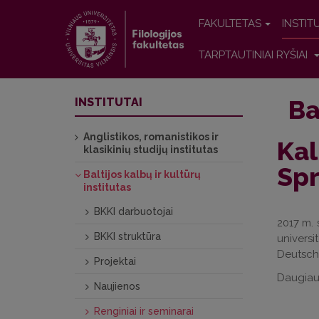
FAKULTETAS
INSTIT
TARPTAUTINIAI RYŠIAI
Ba
INSTITUTAI
Anglistikos, romanistikos ir
Kal
klasikinių studijų institutas
Sp
Baltijos kalbų ir kultūrų
institutas
BKKI darbuotojai
2017 m. 
BKKI struktūra
universi
Deutsche
Projektai
Daugiau
Naujienos
Renginiai ir seminarai