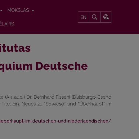
MOKSLAS
EN
ĖLAPIS
titutas
oquium Deutsche
nete (A9 aud.) Dr. Bernhard Fisseni (Duisburgo-Eseno
er Titel ein. Neues zu *Sowieso* und *Überhaupt* im
ueberhaupt-im-deutschen-und-niederlaendischen/