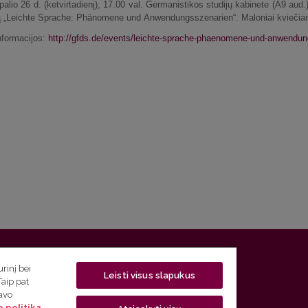
alio 26 d. (ketvirtadienį), 17.00 val. Germanistikos studijų kabinete (A9 aud
 „Leichte Sprache: Phänomene und Anwendungsszenarien“. Maloniai kviečia
nformacijos:
http://gfds.de/events/leichte-sprache-phaenomene-und-anwendun
 5, LT-01131 Vilnius
rinį bei
Leisti visus slapukus
Taip pat
 5) 268 7208 | El. paštas
studijos@flf.vu.lt
savo
 politika