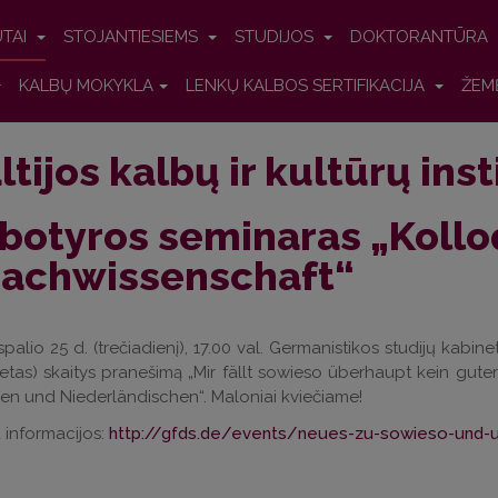
UTAI
STOJANTIESIEMS
STUDIJOS
DOKTORANTŪRA
KALBŲ MOKYKLA
LENKŲ KALBOS SERTIFIKACIJA
ŽEM
ltijos kalbų ir kultūrų ins
botyros seminaras „Koll
rachwissenschaft“
spalio 25 d. (trečiadienį), 17.00 val. Germanistikos studijų kabi
tetas) skaitys pranešimą „Mir fällt sowieso überhaupt kein gut
n und Niederländischen“. Maloniai kviečiame!
 informacijos:
http://gfds.de/events/neues-zu-sowieso-und-