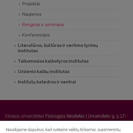
Projektai
Naujienos
Renginiai ir seminarai
Konferencijos
Literatūros, kultūros ir vertimo tyrimų
institutas
Taikomosios kalbotyros institutas
Užsienio kalbų institutas
Institutų katedros ir centrai
Vilniaus universitetas
Filologijos fakultetas | Universiteto g. 5, LT-
01131 Vilnius
Naudojame slapukus, kad svetainė veiktų tinkamai, suasmenintų
Studijų skyriaus
(studijų ir tvarkaraščio klausimai) tel. (0 5) 268