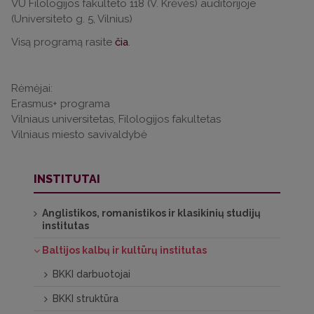
VU Filologijos fakulteto 118 (V. Krėvės) auditorijoje
(Universiteto g. 5, Vilnius)
Visą programą rasite
čia
.
Rėmėjai:
Erasmus+ programa
Vilniaus universitetas, Filologijos fakultetas
Vilniaus miesto savivaldybė
INSTITUTAI
Anglistikos, romanistikos ir klasikinių studijų
institutas
Baltijos kalbų ir kultūrų institutas
BKKI darbuotojai
BKKI struktūra