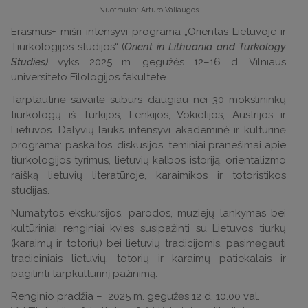
Nuotrauka: Arturo Valiaugos
Erasmus+ mišri intensyvi programa „Orientas Lietuvoje ir
Tiurkologijos studijos“ (
Orient in Lithuania and Turkology
Studies)
vyks 2025 m. gegužės 12–16 d. Vilniaus
universiteto Filologijos fakultete.
Tarptautinė savaitė suburs daugiau nei 30 mokslininkų
tiurkologų iš Turkijos, Lenkijos, Vokietijos, Austrijos ir
Lietuvos. Dalyvių lauks intensyvi akademinė ir kultūrinė
programa: paskaitos, diskusijos, teminiai pranešimai apie
tiurkologijos tyrimus, lietuvių kalbos istoriją, orientalizmo
raišką lietuvių literatūroje, karaimikos ir totoristikos
studijas.
Numatytos ekskursijos, parodos, muziejų lankymas bei
kultūriniai renginiai kvies susipažinti su Lietuvos tiurkų
(karaimų ir totorių) bei lietuvių tradicijomis, pasimėgauti
tradiciniais lietuvių, totorių ir karaimų patiekalais ir
pagilinti tarpkultūrinį pažinimą.
Renginio pradžia – 2025 m. gegužės 12 d. 10.00 val.