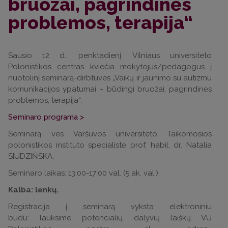
bruožai, pagrindinės
problemos, terapija“
Sausio 12 d., penktadienį, Vilniaus universiteto
Polonistikos centras kviečia mokytojus/pedagogus į
nuotolinį seminarą-dirbtuves „Vaikų ir jaunimo su autizmu
komunikacijos ypatumai – būdingi bruožai, pagrindinės
problemos, terapija“.
Seminaro programa >
Seminarą ves Varšuvos universiteto Taikomosios
polonistikos instituto specialistė prof. habil. dr. Natalia
SIUDZIŃSKA.
Seminaro laikas: 13:00-17:00 val. (5 ak. val.).
Kalba: lenkų.
Registracija į seminarą vyksta elektroniniu
būdu: lauksime potencialių dalyvių laiškų VU