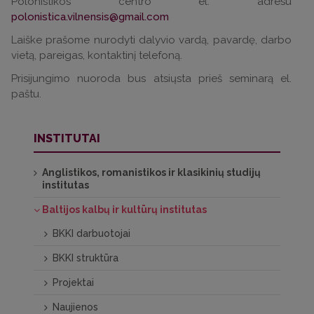
Polonistikos centro el. adresu
polonistica.vilnensis@gmail.com
Laiške prašome nurodyti dalyvio vardą, pavardę, darbo
vietą, pareigas, kontaktinį telefoną.
Prisijungimo nuoroda bus atsiųsta prieš seminarą el.
paštu.
INSTITUTAI
Anglistikos, romanistikos ir klasikinių studijų
institutas
Baltijos kalbų ir kultūrų institutas
BKKI darbuotojai
BKKI struktūra
Projektai
Naujienos