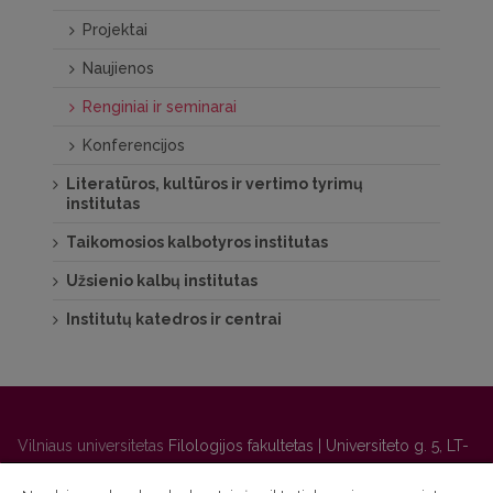
Projektai
Naujienos
Renginiai ir seminarai
Konferencijos
Literatūros, kultūros ir vertimo tyrimų
institutas
Taikomosios kalbotyros institutas
Užsienio kalbų institutas
Institutų katedros ir centrai
Vilniaus universitetas
Filologijos fakultetas | Universiteto g. 5, LT-
01131 Vilnius