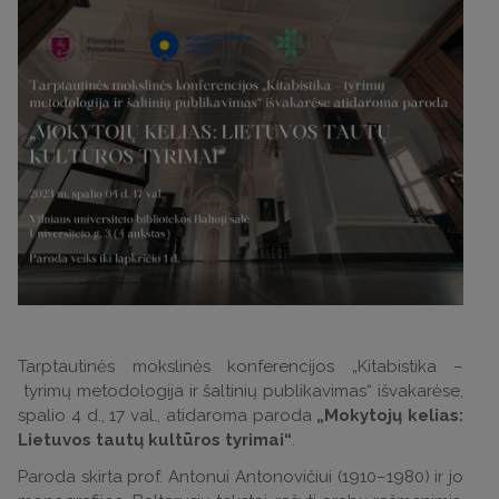
Tarptautinės mokslinės konferencijos „Kitabistika –
tyrimų metodologija ir šaltinių publikavimas“ išvakarėse,
spalio 4 d., 17 val., atidaroma paroda
„Mokytojų kelias:
Lietuvos tautų kultūros tyrimai“
.
Paroda skirta prof. Antonui Antonovičiui (1910–1980) ir jo