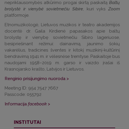
nepriklausomybės atkūrimo progai
skirtą
paskaitą
Baltų
brolystė ir vienybė sovietmečiu Sibire
, kuri vyks
Zoom
platformoje.
Etnomuzikologė, Lietuvos muzikos ir teatro akademijos
docentė dr. Gaila Kirdienė papasakos apie baltų
brolystę ir vienybę sovietmečiu Sibiro lageriuose,
besipriešinant režimui: dainavimą, jaunimo šokių
vakarėlius, tradicines šventes ir kitokį muzikinį-kultūrinį
bendravimą 1941 m. ir vėlesnėse tremtyse. Paskaitoje bus
naudojami 1958–2019 m. garso ir vaizdo įrašai iš
Krasnojarsko krašto, Latvijos ir Lietuvos.
Renginio prisijungimo nuoroda >
Meeting ID: 954 7547 7667
Passcode: 055792
Informacija
facebook
>
INSTITUTAI