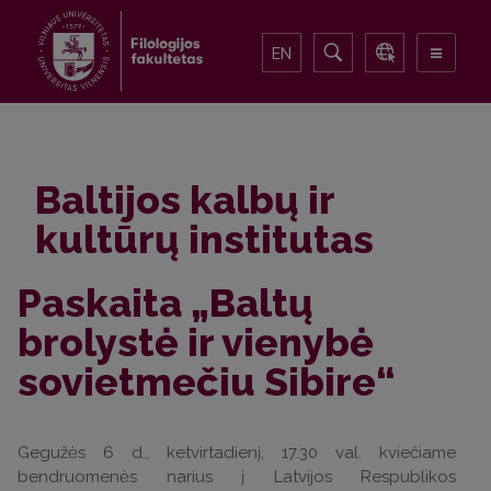
EN
Baltijos kalbų ir
kultūrų institutas
Paskaita „Baltų
brolystė ir vienybė
sovietmečiu Sibire“
Gegužės 6 d., ketvirtadienį, 17.30 val. kviečiame
bendruomenės narius
į
Latvijos Respublikos