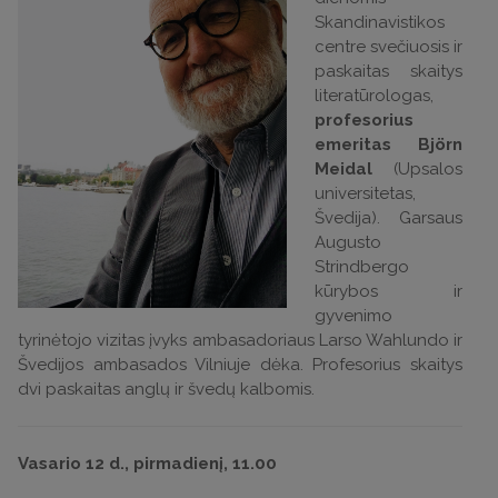
Skandinavistikos
centre svečiuosis ir
paskaitas skaitys
literatūrologas,
profesorius
emeritas Björn
Meidal
(Upsalos
universitetas,
Švedija). Garsaus
Augusto
Strindbergo
kūrybos ir
gyvenimo
tyrinėtojo vizitas įvyks ambasadoriaus Larso Wahlundo ir
Švedijos ambasados Vilniuje dėka. Profesorius skaitys
dvi paskaitas anglų ir švedų kalbomis.
Vasario 12 d., pirmadienį, 11.00