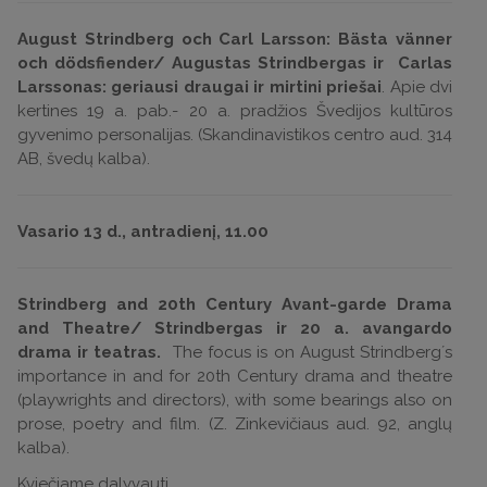
August Strindberg och Carl Larsson: Bästa vänner
och dödsfiender/ Augustas Strindbergas ir Carlas
Larssonas: geriausi draugai ir mirtini priešai
. Apie dvi
kertines 19 a. pab.- 20 a. pradžios Švedijos kultūros
gyvenimo personalijas. (Skandinavistikos centro aud. 314
AB, švedų kalba).
Vasario 13 d., antradienį, 11.00
Strindberg and 20th Century Avant-garde Drama
and Theatre
/ Strindbergas ir 20 a. avangardo
drama ir teatras.
The focus is on August Strindberg´s
importance in and for 20th Century drama and theatre
(playwrights and directors), with some bearings also on
prose, poetry and film.
(Z. Zinkevičiaus aud. 92, anglų
kalba).
Kviečiame dalyvauti.