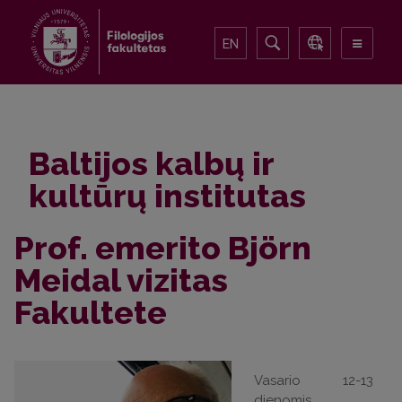
EN
Baltijos kalbų ir
kultūrų institutas
Prof. emerito Björn
Meidal vizitas
Fakultete
Vasario 12-13
dienomis