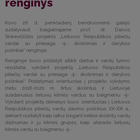
renginys
Kovo 26 d., penktadienį, bendruomenė galėjo
sudalyvauti baigiamajame prof. dr. Daivos
Sinkevičiūtės projekto „Lietuvos Respublikos piliečių
vardai su priesaga -ij-: skolinimas ir darybos
polinkiai“ renginyje.
Renginyje buvo pristatyti atlikti darbai ir vardų tyrimo
rezultatai, vykdant projektą „Lietuvos Respublikos
piliečių vardai su priesaga -ij-: skolinimas ir darybos
polinkiai“. Pristatymas orientuotas į projekto vykdymo
metu 2018-2020 m. tirtus skolintus ir Lietuvoje
susidariusius lietuvių kilmės vardus su baigmeniu -ij-.
Vykdant projektą dėmesys buvo orientuotas į Lietuvos
Respublikos piliečių vardų davimo polinkius XX-XXI a.,
siekiant nustatyti kaip laikui bėgant keitėsi skolintų vardų
dažnumas ir jų kilmės grupės, kaip atsirado lietuvių
kilmės vardų su baigmeniu -ij-.