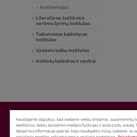
Konferencijos
Literatūros, kultūros ir
vertimo tyrimų institutas
Taikomosios kalbotyros
institutas
Užsienio kalbų institutas
Institutų katedros ir centrai
Vilniaus universitetas
Filologijos fakultetas | Universiteto g.
Naudojame slapukus, kad svetainė veiktų tinkamai, suasmenintų tu
skelbimus, teiktų socialinės medijos funkcijas ir analizuotų srautą. 
Studijų skyriaus
(studijų ir tvarkaraščio klausimai) tel. (0
dalijamės informacija apie tai, kaip naudojatės mūsų svetaine, su 
socialinės medijos, reklamavimo ir analizės partneriais.
Privatumo