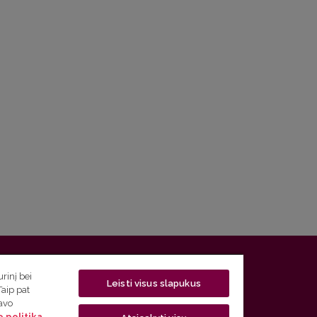
 5, LT-01131 Vilnius
rinį bei
Leisti visus slapukus
Taip pat
 5) 268 7208 | El. paštas
studijos@flf.vu.lt
savo
 politika