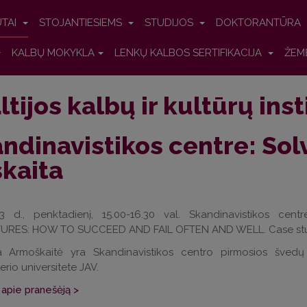
UTAI
STOJANTIESIEMS
STUDIJOS
DOKTORANTŪRA
KALBŲ MOKYKLA
LENKŲ KALBOS SERTIFIKACIJA
ŽEM
ltijos kalbų ir kultūrų ins
ndinavistikos centre: So
kaita
 d., penktadienį, 15.00-16.30 val. Skandinavistikos cen
RES: HOW TO SUCCEED AND FAIL OFTEN AND WELL. Case studies 
a Armoškaitė yra Skandinavistikos centro pirmosios švedų 
rio universitete JAV.
apie pranešėją >