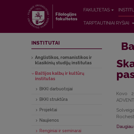
FAKULTETAS
INSTIT
TARPTAUTINIAI RYŠIAI
Ba
INSTITUTAI
Anglistikos, romanistikos ir
Ska
klasikinių studijų institutas
pas
Baltijos kalbų ir kultūrų
institutas
BKKI darbuotojai
Kovo 23
BKKI struktūra
ADVENTU
Projektai
Solveig
Rocheste
Naujienos
Daugiau 
Renginiai ir seminarai