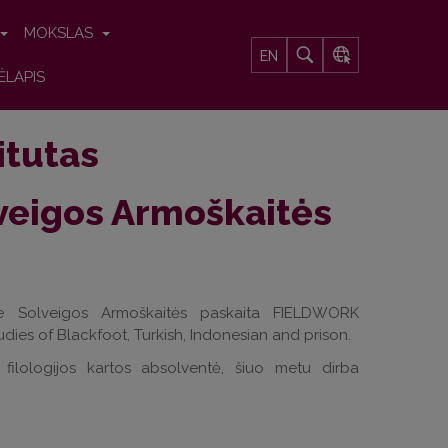
MOKSLAS
EN
ĖLAPIS
titutas
lveigos Armoškaitės
tre Solveigos Armoškaitės paskaita FIELDWORK
of Blackfoot, Turkish, Indonesian and prison.
filologijos kartos absolventė, šiuo metu dirba