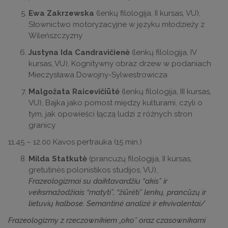
Ewa Zakrzewska
(lenkų filologija, II kursas, VU),
Słownictwo motoryzacyjne w języku młodzieży z
Wileńszczyzny
Justyna Ida Candravičienė
(lenkų filologija, IV
kursas, VU), Kognitywny obraz drzew w podaniach
Mieczysława Dowojny-Sylwestrowicza
Malgožata Raicevičiūtė
(lenkų filologija, III kursas,
VU), Bajka jako pomost między kulturami, czyli o
tym, jak opowieści łączą ludzi z różnych stron
granicy
11.45 – 12.00 Kavos pertrauka (15 min.)
Milda Statkutė
(prancuzų filologija, II kursas,
gretutinės polonistikos studijos, VU),
Frazeologizmai su daiktavardžiu “akis” ir
veiksmažodžiais “matyti”, “žiūrėti” lenkų, prancūzų ir
lietuvių kalbose. Semantinė analizė ir ekvivalentai/
Frazeologizmy z rzeczownikiem „oko” oraz czasownikami