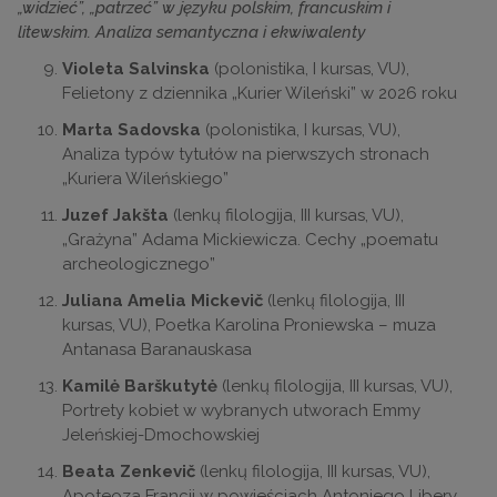
„widzieć”, „patrzeć” w języku polskim, francuskim i
litewskim. Analiza semantyczna i ekwiwalenty
Violeta Salvinska
(polonistika, I kursas, VU),
Felietony z dziennika „Kurier Wileński” w 2026 roku
Marta Sadovska
(polonistika, I kursas, VU),
Analiza typów tytułów na pierwszych stronach
„Kuriera Wileńskiego”
Juzef Jakšta
(lenkų filologija, III kursas, VU),
„Grażyna” Adama Mickiewicza. Cechy „poematu
archeologicznego”
Juliana Amelia Mickevič
(lenkų filologija, III
kursas, VU), Poetka Karolina Proniewska – muza
Antanasa Baranauskasa
Kamilė Barškutytė
(lenkų filologija, III kursas, VU),
Portrety kobiet w wybranych utworach Emmy
Jeleńskiej-Dmochowskiej
Beata Zenkevič
(lenkų filologija, III kursas, VU),
Apoteoza Francji w powieściach Antoniego Libery