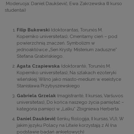
Moderuoja: Daniel Daukševič, Ewa Zakrzewska (II kurso
studentai)
Filip Bukowski
(doktorantas, Torunės M.
Koperniko universitetas), Cmentarny cień – pod
powierzchnią znaczeń. Symbolizm w
jednoaktówce „Sen Krysty. Misterium zaduszne”
Stefana Grabińskiego.
Agata Czapiewska
(doktorantė, Torunės M.
Koperniko universitetas), Na szlakach ezoteryki
wileńskiej. Wilno jako miasto-medium w eseistyce
Stanisława Przybyszewskiego
Gabriela Grzelak
(magistrantė, II kursas, Varšuvos
universitetas), Do końca naszego życia pamiętać –
kategoria pamięci w „Lalku” Zbigniewa Herberta
Daniel Daukševič
(lenkų filologija, II kursas, VU), W
jakim języku Polacy na Litwie korzystają z AI (na
podstawie badań ankietowych)