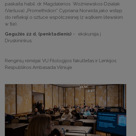
paskaita habil. dr. Magdalenos Woźniewskos-Działak
(Varšuva) „Promethidion” Cypriana Norwida jako wstęp
do refleksji o sztuce współczesnej (z wątkiem litewskim
w tle).
Gegužės 22 d. (penktadienis)
– ekskursija į
Druskininkus.
Renginių rėmėjai: VU Filologijos fakultetas ir Lenkijos
Respublikos Ambasada Vilniuje