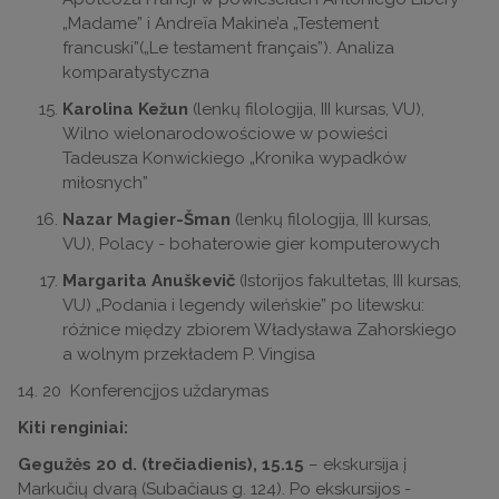
„Madame” i Andreïa Makine’a „Testement
francuski”(„Le testament français”). Analiza
komparatystyczna
Karolina Kežun
(lenkų filologija, III kursas, VU),
Wilno wielonarodowościowe w powieści
Tadeusza Konwickiego „Kronika wypadków
miłosnych”
Nazar Magier-Šman
(lenkų filologija, III kursas,
VU), Polacy - bohaterowie gier komputerowych
Margarita Anuškevič
(Istorijos fakultetas, III kursas,
VU) „Podania i legendy wileńskie” po litewsku:
różnice między zbiorem Władysława Zahorskiego
a wolnym przekładem P. Vingisa
14. 20 Konferencjjos uždarymas
Kiti renginiai:
Gegužės 20 d. (trečiadienis), 15.15
– ekskursija į
Markučių dvarą (Subačiaus g. 124). Po ekskursijos -