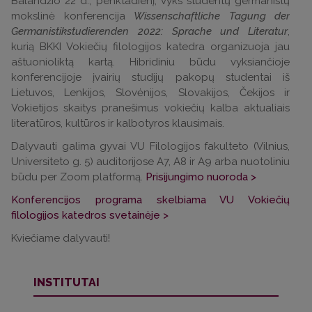
Balandžio 22 d., penktadienį, vyks studentų germanistų
mokslinė konferencija
Wissenschaftliche Tagung der
Germanistikstudierenden 2022: Sprache und Literatur
,
kurią BKKI Vokiečių filologijos katedra organizuoja jau
aštuonioliktą kartą. Hibridiniu būdu vyksiančioje
konferencijoje įvairių studijų pakopų studentai iš
Lietuvos, Lenkijos, Slovėnijos, Slovakijos, Čekijos ir
Vokietijos skaitys pranešimus vokiečių kalba aktualiais
literatūros, kultūros ir kalbotyros klausimais.
Dalyvauti galima gyvai VU Filologijos fakulteto (Vilnius,
Universiteto g. 5) auditorijose A7, A8 ir A9 arba nuotoliniu
būdu per Zoom platformą.
Prisijungimo nuoroda >
Konferencijos programa skelbiama VU Vokiečių
filologijos katedros svetainėje >
Kviečiame dalyvauti!
INSTITUTAI