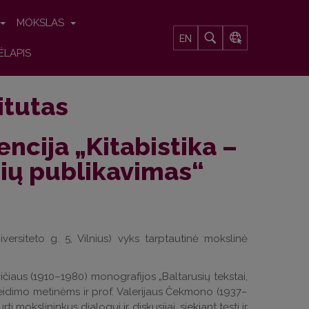
MOKSLAS
EN
ĖLAPIS
titutas
ncija „Kitabistika –
nių publikavimas“
iversiteto g. 5, Vilnius) vyks tarptautinė mokslinė
čiaus (1910–1980) monografijos „Baltarusių tekstai,
išleidimo metinėms ir prof. Valerijaus Čekmono (1937–
mokslininkus dialogui ir diskusijai, siekiant tęsti ir