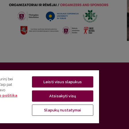
 5, LT-01131 Vilnius
rinį bei
Leisti visus slapukus
Taip pat
 5) 268 7208 | El. paštas
studijos@flf.vu.lt
savo
 politika
usimai) tel. (0 5) 268 7207 | El. paštas
flf@flf.vu.lt
Atsisakyti visų
ps://www.flf.vu.lt/lsk
| El. paštas
andrius.apinis@flf.vu.lt
Slapukų nustatymai