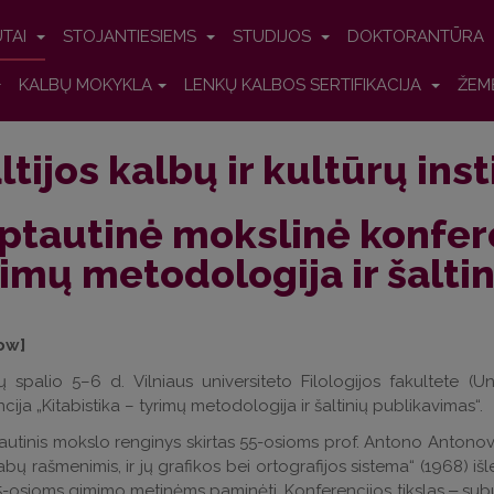
UTAI
STOJANTIESIEMS
STUDIJOS
DOKTORANTŪRA
KALBŲ MOKYKLA
LENKŲ KALBOS SERTIFIKACIJA
ŽEM
ltijos kalbų ir kultūrų ins
ptautinė mokslinė konfere
imų metodologija ir šalti
ow]
 spalio 5–6 d. Vilniaus universiteto Filologijos fakultete (Un
cija „Kitabistika – tyrimų metodologija ir šaltinių publikavimas“.
tautinis mokslo renginys skirtas 55-osioms prof. Antono Antonovi
rabų rašmenimis, ir jų grafikos bei ortografijos sistema“ (1968) 
-osioms gimimo metinėms paminėti. Konferencijos tikslas ‒ suburti 