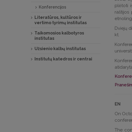
plėtoti 
Konferencijos
raštijos
Literatūros, kultūros ir
etnoling
vertimo tyrimų institutas
Dviejų d
Taikomosios kalbotyros
kt.
institutas
Konferen
Užsienio kalbų institutas
universit
Institutų katedros ir centrai
Konferen
atidaryt
Konfere
Praneši
EN
On Octob
confere
The con