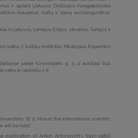
imus ir aptarti Lietuvos Didžiosios Kunigaikštystės
 kultūros klausimus, baltų ir slavų sociolingvistikos,
 iš Lietuvos, Lenkijos, Estijos, Ukrainos, Turkijos ir
jos kalbų ir kultūrų institutas, Mikalojaus Koperniko
 Baltojoje salėje (Universiteto g. 3, 4 aukštas) bus
veiks iki lapkričio 1 d.
versiteto St. 5, Vilnius) the international scientific
on
will be held.
he publication of Anton Antonovichʼs (1910‒1980)