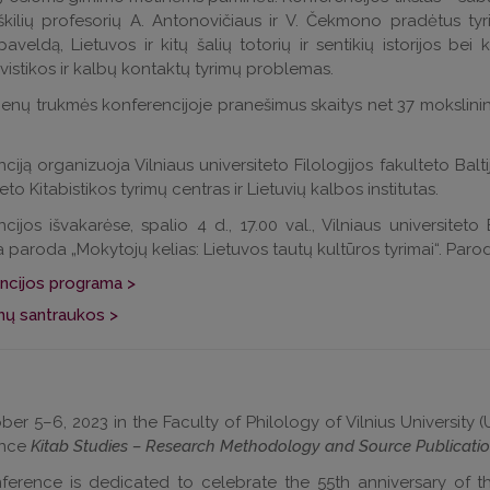
iškilių profesorių A. Antonovičiaus ir V. Čekmono pradėtus tyr
 paveldą, Lietuvos ir kitų šalių totorių ir sentikių istorijos bei
vistikos ir kalbų kontaktų tyrimų problemas.
ienų trukmės konferencijoje pranešimus skaitys net 37 mokslininkai
ciją organizuoja Vilniaus universiteto Filologijos fakulteto Balti
eto Kitabistikos tyrimų centras ir Lietuvių kalbos institutas.
cijos išvakarėse, spalio 4 d., 17.00 val., Vilniaus universiteto
a paroda „Mokytojų kelias: Lietuvos tautų kultūros tyrimai“. Paroda 
ncijos programa >
mų santraukos >
er 5–6, 2023 in the Faculty of Philology of Vilnius University (Uni
nce
Kitab Studies – Research Methodology and Source Publicati
ference is dedicated to celebrate the 55th anniversary of t