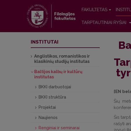
FAKULTETAS
INSTIT
TARPTAUTINIAI RYŠIAI
Ba
INSTITUTAI
Anglistikos, romanistikos ir
Tar
klasikinių studijų institutas
tyr
Baltijos kalbų ir kultūrų
institutas
BKKI darbuotojai
[EN bel
BKKI struktūra
Šių metų
Projektai
konferen
Šis tarp
Naujienos
rašyti a
Renginiai ir seminarai
2004) 85