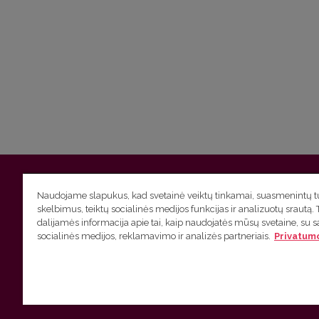
Vilniaus universitetas
Filologijos fakultetas | Universiteto g.
Naudojame slapukus, kad svetainė veiktų tinkamai, suasmenintų tu
skelbimus, teiktų socialinės medijos funkcijas ir analizuotų srautą. 
Studijų skyriaus
(studijų ir tvarkaraščio klausimai) tel. (0
dalijamės informacija apie tai, kaip naudojatės mūsų svetaine, su 
socialinės medijos, reklamavimo ir analizės partneriais.
Privatumo
Administracijos
(personalo, auditorijų ir komunikacijos kla
Lietuvių kalbos kursų klausimai
tel. (0 5) 268 7214 |
htt
VU privatumo politika