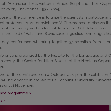
ph “Belarusian Texts written in Arabic Script and Their Grap
y of Valery Chekmonas (1937–2004).
ose of the conference is to unite the scientists in dialogue a
nt professors A. Antonovich and V. Chekmonas, to discuss the 
es of the history and culture of Tatars and Old Believers in 
 in the field of Baltic and Slavic sociolinguistics, ethnolinguis
-day conference will bring together 37 scientists from Lithu
s.
erence is organized by the Institute for the Languages and Cul
University, the Centre for Kitab Studies at the Nicolaus Copern
e.
eve of the conference on 4 October at 5 p.m. the exhibition 
 will be opened in the White Hall of Vilnius University (Universi
ors until 1 November.
nce programme >
s >