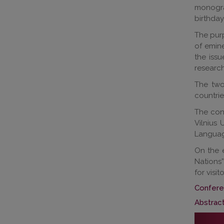
monogra
birthda
The purp
of emine
the issu
research
The two
countrie
The conf
Vilnius 
Languag
On the 
Nations”
for visit
Confere
Abstract