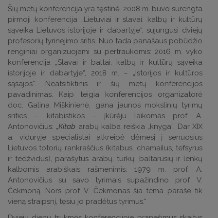
Šių metų konferencija yra tęstinė. 2008 m. buvo surengta
pirmoji konferencija „Lietuviai ir slavai: kalbų ir kultūrų
sąveika Lietuvos istorijoje ir dabartyje“, sujungusi dviejų
profesorių tyrinėjimo sritis. Nuo tada panašaus pobūdžio
renginiai organizuojami su pertraukomis: 2016 m. vyko
konferencija „Slavai ir baltai: kalbų ir kultūrų sąveika
istorijoje ir dabartyje“, 2018 m. – „Istorijos ir kultūros
sąsajos“. Neatsitiktinis ir šių metų konferencijos
pavadinimas. Kaip teigia konferencijos organizatorė
doc. Galina Miškinienė, gana jaunos mokslinių tyrimų
srities – kitabistikos – įkūrėju laikomas prof. A.
Antonovičius: „
Kitab
arabų kalba reiškia „knyga“. Dar XIX
a. viduryje specialistai atkreipė dėmesį į senuosius
Lietuvos totorių rankraščius (kitabus, chamailus, tefsyrus
ir tedžvidus), parašytus arabų, turkų, baltarusių ir lenkų
kalbomis arabiškais rašmenimis. 1979 m. prof. A.
Antonovičius su savo tyrimais supažindino prof. V.
Čekmoną. Nors prof. V. Čekmonas šia tema parašė tik
vieną straipsnį, tęsiu jo pradėtus tyrimus.“
Dviejų dienų trukmės konferencijoje pranešimus skaitys