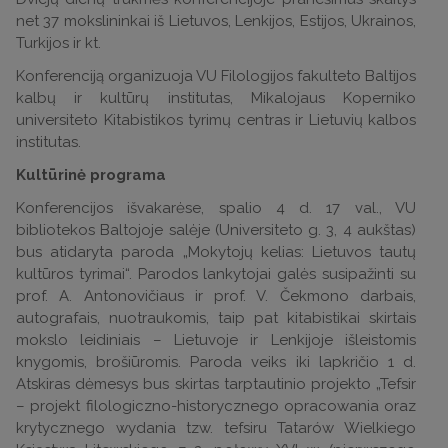
net 37 mokslininkai iš Lietuvos, Lenkijos, Estijos, Ukrainos,
Turkijos ir kt.
Konferenciją organizuoja VU Filologijos fakulteto Baltijos
kalbų ir kultūrų institutas, Mikalojaus Koperniko
universiteto Kitabistikos tyrimų centras ir Lietuvių kalbos
institutas.
Kultūrinė programa
Konferencijos išvakarėse, spalio 4 d. 17 val., VU
bibliotekos Baltojoje salėje (Universiteto g. 3, 4 aukštas)
bus atidaryta paroda „Mokytojų kelias: Lietuvos tautų
kultūros tyrimai“. Parodos lankytojai galės susipažinti su
prof. A. Antonovičiaus ir prof. V. Čekmono darbais,
autografais, nuotraukomis, taip pat kitabistikai skirtais
mokslo leidiniais – Lietuvoje ir Lenkijoje išleistomis
knygomis, brošiūromis. Paroda veiks iki lapkričio 1 d.
Atskiras dėmesys bus skirtas tarptautinio projekto „Tefsir
– projekt filologiczno-historycznego opracowania oraz
krytycznego wydania tzw. tefsiru Tatarów Wielkiego