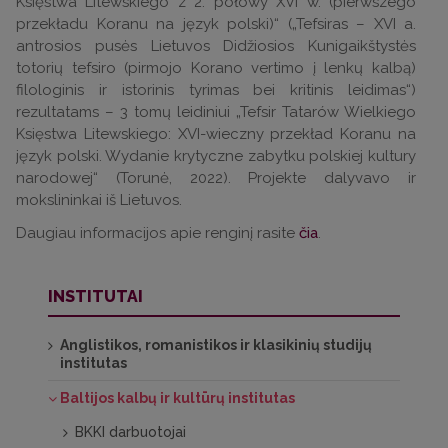
Księstwa Litewskiego z 2. połowy XVI w. (pierwszego
przekładu Koranu na język polski)“ („Tefsiras – XVI a.
antrosios pusės Lietuvos Didžiosios Kunigaikštystės
totorių tefsiro (pirmojo Korano vertimo į lenkų kalbą)
filologinis ir istorinis tyrimas bei kritinis leidimas“)
rezultatams – 3 tomų leidiniui „Tefsir Tatarów Wielkiego
Księstwa Litewskiego: XVI-wieczny przekład Koranu na
język polski. Wydanie krytyczne zabytku polskiej kultury
narodowej“ (Torunė, 2022). Projekte dalyvavo ir
mokslininkai iš Lietuvos.
Daugiau informacijos apie renginį rasite
čia
.
INSTITUTAI
Anglistikos, romanistikos ir klasikinių studijų
institutas
Baltijos kalbų ir kultūrų institutas
BKKI darbuotojai