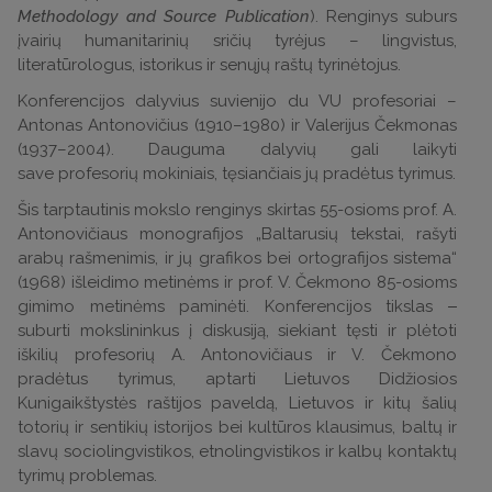
Methodology and Source Publication
). Renginys suburs
įvairių humanitarinių sričių tyrėjus – lingvistus,
literatūrologus, istorikus ir senųjų raštų tyrinėtojus.
Konferencijos dalyvius suvienijo du VU profesoriai –
Antonas Antonovičius (1910–1980) ir Valerijus Čekmonas
(1937–2004). Dauguma dalyvių gali laikyti
save profesorių mokiniais, tęsiančiais jų pradėtus tyrimus.
Šis tarptautinis mokslo renginys skirtas 55-osioms prof. A.
Antonovičiaus monografijos „Baltarusių tekstai, rašyti
arabų rašmenimis, ir jų grafikos bei ortografijos sistema“
(1968) išleidimo metinėms ir prof. V. Čekmono 85-osioms
gimimo metinėms paminėti. Konferencijos tikslas ‒
suburti mokslininkus į diskusiją, siekiant tęsti ir plėtoti
iškilių profesorių A. Antonovičiaus ir V. Čekmono
pradėtus tyrimus, aptarti Lietuvos Didžiosios
Kunigaikštystės raštijos paveldą, Lietuvos ir kitų šalių
totorių ir sentikių istorijos bei kultūros klausimus, baltų ir
slavų sociolingvistikos, etnolingvistikos ir kalbų kontaktų
tyrimų problemas.