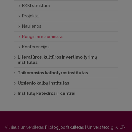
BKKI struktūra
Projektai
Naujienos
Renginiai ir seminarai
Konferencijos
Literatūros, kultūros ir vertimo tyrimų
institutas
Taikomosios kalbotyros institutas
Užsienio kalbų institutas
Institutų katedros ir centrai
Vilniaus universitetas
Filologijos fakultetas | Universiteto g. 5, LT-