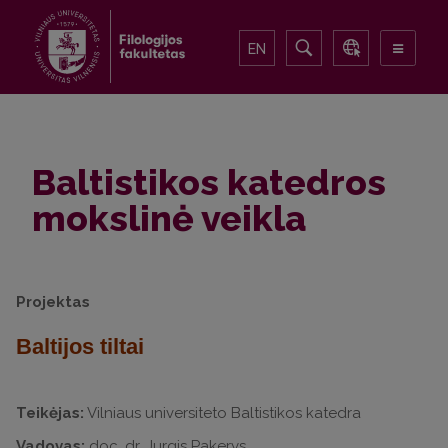
EN
Baltistikos katedros
mokslinė veikla
Projektas
Baltijos tiltai
Teikėjas:
Vilniaus universiteto Baltistikos katedra
Vadovas:
doc. dr. Jurgis Pakerys