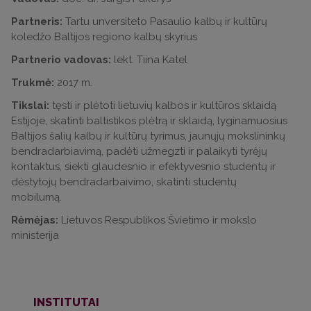
Partneris:
Tartu unversiteto Pasaulio kalbų ir kultūrų
koledžo Baltijos regiono kalbų skyrius
Partnerio vadovas:
lekt. Tiina Katel
Trukmė:
2017 m.
Tikslai:
tęsti ir plėtoti lietuvių kalbos ir kultūros sklaidą
Estijoje, skatinti baltistikos plėtrą ir sklaidą, lyginamuosius
Baltijos šalių kalbų ir kultūrų tyrimus, jaunųjų mokslininkų
bendradarbiavimą, padėti užmegzti ir palaikyti tyrėjų
kontaktus, siekti glaudesnio ir efektyvesnio studentų ir
dėstytojų bendradarbaivimo, skatinti studentų
mobilumą.
Rėmėjas:
Lietuvos Respublikos Švietimo ir mokslo
ministerija
INSTITUTAI