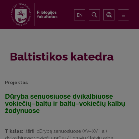
EN
Baltistikos katedra
Projektas
Dūryba senuosiuose dvikalbiuose
vokiečių–baltų ir baltų–vokiečių kalbų
žodynuose
Tikslas:
ištirti dūrybą senuosiuose (XV–XVIII a.)
dvikalbiuose vokiečių-prūsų/ lietuvių/ latvių arba