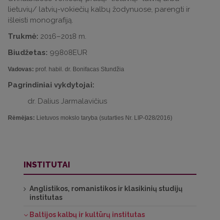
lietuvių/ latvių-vokiečių kalbų žodynuose, parengti ir
išleisti monografiją.
Trukmė:
2016–2018 m.
Biudžetas:
99808EUR
Vadovas:
prof. habil. dr. Bonifacas Stundžia
Pagrindiniai vykdytojai:
dr. Dalius Jarmalavičius
Rėmėjas:
Lietuvos mokslo taryba (sutarties Nr. LIP-028/2016)
INSTITUTAI
Anglistikos, romanistikos ir klasikinių studijų
institutas
Baltijos kalbų ir kultūrų institutas