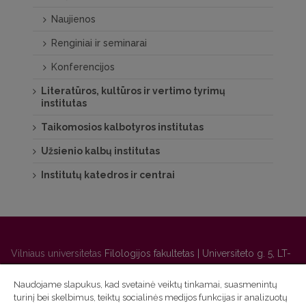
Naujienos
Renginiai ir seminarai
Konferencijos
Literatūros, kultūros ir vertimo tyrimų
institutas
Taikomosios kalbotyros institutas
Užsienio kalbų institutas
Institutų katedros ir centrai
Vilniaus universitetas
Filologijos fakultetas | Universiteto g. 5, LT-
01131 Vilnius
Naudojame slapukus, kad svetainė veiktų tinkamai, suasmenintų
Studijų skyriaus
(studijų ir tvarkaraščio klausimai) tel. (0 5) 268
turinį bei skelbimus, teiktų socialinės medijos funkcijas ir analizuotų
7208 | El. paštas
studijos@flf.vu.lt