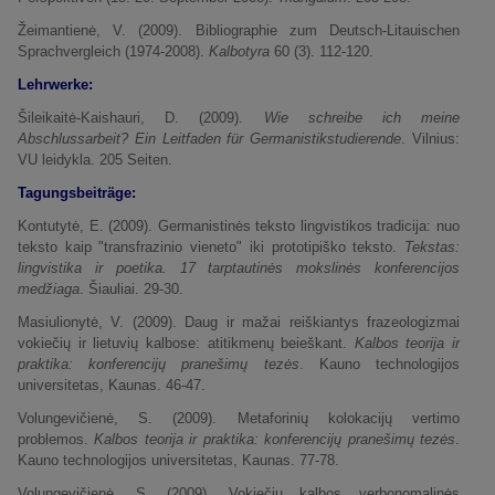
Žeimantienė, V. (2009). Bibliographie zum Deutsch-Litauischen
Sprachvergleich (1974-2008).
Kalbotyra
60 (3). 112-120.
Lehrwerke:
Šileikaitė-Kaishauri, D. (2009).
Wie schreibe ich meine
Abschlussarbeit? Ein Leitfaden für Germanistikstudierende
. Vilnius:
VU leidykla. 205 Seiten.
Tagungsbeiträge:
Kontutytė, E. (2009). Germanistinės teksto lingvistikos tradicija: nuo
teksto kaip "transfrazinio vieneto" iki prototipiško teksto.
Tekstas:
lingvistika ir poetika. 17 tarptautinės mokslinės konferencijos
medžiaga
. Šiauliai. 29-30.
Masiulionytė, V. (2009). Daug ir mažai reiškiantys frazeologizmai
vokiečių ir lietuvių kalbose: atitikmenų beieškant.
Kalbos teorija ir
praktika: konferencijų pranešimų tezės
. Kauno technologijos
universitetas, Kaunas. 46-47.
Volungevičienė, S. (2009). Metaforinių kolokacijų vertimo
problemos.
Kalbos teorija ir praktika: konferencijų pranešimų tezės
.
Kauno technologijos universitetas, Kaunas. 77-78.
Volungevičienė, S. (2009). Vokiečių kalbos verbonomalinės