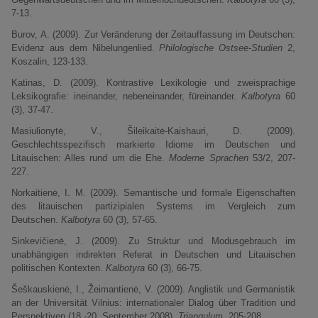
7-13.
Burov, A. (2009). Zur Veränderung der Zeitauffassung im Deutschen:
Evidenz aus dem Nibelungenlied.
Philologische Ostsee-Studien
2,
Koszalin, 123-133.
Katinas, D. (2009). Kontrastive Lexikologie und zweisprachige
Leksikografie: ineinander, nebeneinander, füreinander.
Kalbotyra
60
(3), 37-47.
Masiulionytė, V., Šileikaitė-Kaishauri, D. (2009).
Geschlechtsspezifisch markierte Idiome im Deutschen und
Litauischen: Alles rund um die Ehe.
Moderne Sprachen
53/2, 207-
227.
Norkaitienė, I. M. (2009). Semantische und formale Eigenschaften
des litauischen partizipialen Systems im Vergleich zum
Deutschen.
Kalbotyra
60 (3), 57-65.
Sinkevičienė, J. (2009). Zu Struktur und Modusgebrauch im
unabhängigen indirekten Referat in Deutschen und Litauischen
politischen Kontexten.
Kalbotyra
60 (3), 66-75.
Šeškauskienė, I., Žeimantienė, V. (2009). Anglistik und Germanistik
an der Universität Vilnius: internationaler Dialog über Tradition und
Perspektiven (18.-20. September 2008).
Triangulum
. 205-208.