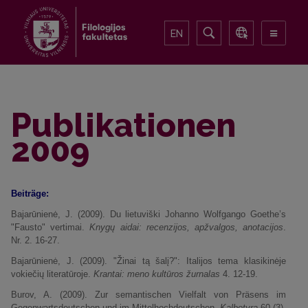
EN
Publikationen
2009
Beiträge:
Bajarūnienė, J. (2009). Du lietuviški Johanno Wolfgango Goethe’s
"Fausto" vertimai.
Knygų aidai: recenzijos, apžvalgos, anotacijos
.
Nr. 2. 16-27.
Bajarūnienė, J. (2009). "Žinai tą šalį?": Italijos tema klasikinėje
vokiečių literatūroje.
Krantai: meno kultūros žurnalas
4. 12-19.
Burov, A. (2009). Zur semantischen Vielfalt von Präsens im
Gegenwartsdeutschen und im Mittelhochdeutschen.
Kalbotyra
60 (3),