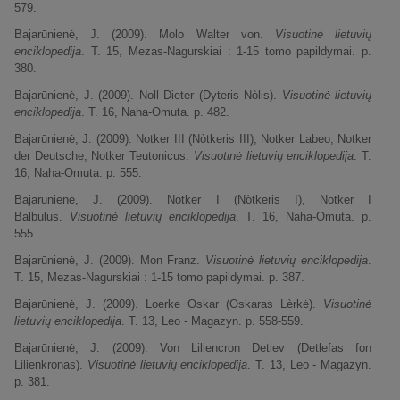
579.
Bajarūnienė, J. (2009). Molo Walter von.
Visuotinė lietuvių
enciklopedija
. T. 15, Mezas-Nagurskiai : 1-15 tomo papildymai. p.
380.
Bajarūnienė, J. (2009). Noll Dieter (Dyteris Nòlis).
Visuotinė lietuvių
enciklopedija
. T. 16, Naha-Omuta. p. 482.
Bajarūnienė, J. (2009). Notker III (Nòtkeris III), Notker Labeo, Notker
der Deutsche, Notker Teutonicus.
Visuotinė lietuvių enciklopedija
. T.
16, Naha-Omuta. p. 555.
Bajarūnienė, J. (2009). Notker I (Nòtkeris I), Notker I
Balbulus.
Visuotinė lietuvių enciklopedija
. T. 16, Naha-Omuta. p.
555.
Bajarūnienė, J. (2009). Mon Franz.
Visuotinė lietuvių enciklopedija
.
T. 15, Mezas-Nagurskiai : 1-15 tomo papildymai. p. 387.
Bajarūnienė, J. (2009). Loerke Oskar (Oskaras Lèrkė).
Visuotinė
lietuvių enciklopedija
. T. 13, Leo - Magazyn. p. 558-559.
Bajarūnienė, J. (2009). Von Liliencron Detlev (Detlefas fon
Lilienkronas).
Visuotinė lietuvių enciklopedija
. T. 13, Leo - Magazyn.
p. 381.