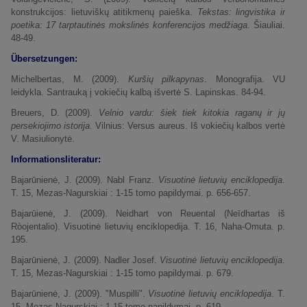
konstrukcijos: lietuviškų atitikmenų paieška.
Tekstas: lingvistika ir
poetika: 17 tarptautinės mokslinės konferencijos medžiaga
. Šiauliai.
48-49.
Übersetzungen:
Michelbertas, M. (2009).
Kuršių pilkapynas
. Monografija. VU
leidykla. Santrauką į vokiečių kalbą išvertė S. Lapinskas. 84-94.
Breuers, D. (2009).
Velnio vardu: šiek tiek kitokia raganų ir jų
persekiojimo istorija
. Vilnius: Versus aureus. Iš vokiečių kalbos vertė
V. Masiulionytė.
Informationsliteratur:
Bajarūnienė, J. (2009). Nabl Franz.
Visuotinė lietuvių enciklopedija
.
T. 15, Mezas-Nagurskiai : 1-15 tomo papildymai. p. 656-657.
Bajarūienė, J. (2009). Neidhart von Reuental (Neīdhartas iš
Ròojentalio). Visuotinė lietuvių enciklopedija. T. 16, Naha-Omuta. p.
195.
Bajarūnienė, J. (2009). Nadler Josef.
Visuotinė lietuvių enciklopedija
.
T. 15, Mezas-Nagurskiai : 1-15 tomo papildymai. p. 679.
Bajarūnienė, J. (2009). "Muspilli".
Visuotinė lietuvių enciklopedija
. T.
15, Mezas-Nagurskiai : 1-15 tomo papildymai. p. 619.