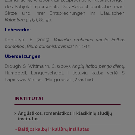
Žeimantienė, V. (2005). Einzelsprachliche Realisierungen
des Subjekt-Impersonals: Das Beispiel deutscher man-
Sätze und ihrer Entsprechungen im Litauischen.
Kalbotyra
55 (3), 81-90.
Lehrwerke:
Kontutytė, E. (2005).
Vokiečių praktinės verslo kalbos
pamokos „Biuro administravimas“
Nr. 1-12.
Übersetzungen:
Brough, S.; Wittmann, C. (2005).
Anglų kalba per 30 dienų.
Humboldt, Langenscheidt. Į lietuvių kalbą vertė S.
Lapinskas. Vilnius , “Margi raštai ”, 2-as leid.
INSTITUTAI
Anglistikos, romanistikos ir klasikinių studijų
institutas
Baltijos kalbų ir kultūrų institutas