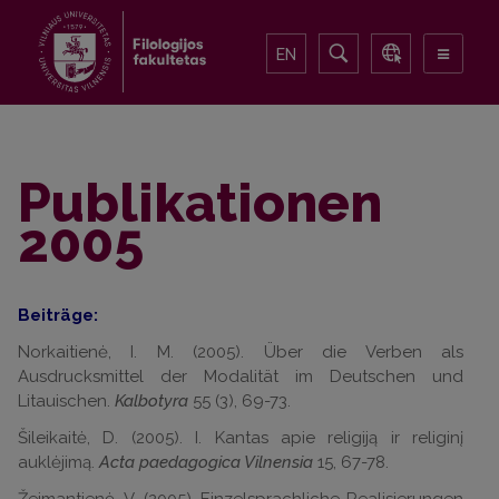
EN
Publikationen
2005
Beiträge:
Norkaitienė, I. M. (2005). Über die Verben als
Ausdrucksmittel der Modalität im Deutschen und
Litauischen.
Kalbotyra
55 (3), 69-73.
Šileikaitė, D. (2005). I. Kantas apie religiją ir religinį
auklėjimą.
Acta paedagogica Vilnensia
15, 67-78.