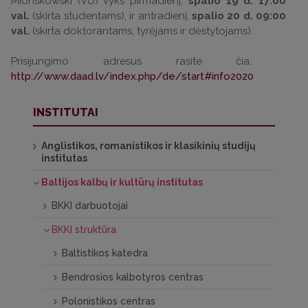
Mionskowski (VU) vyks pirmadienį,
spalio 19 d. 17:00
val.
(skirta studentams), ir antradienį,
spalio 20 d. 09:00
val.
(skirta doktorantams, tyrėjams ir dėstytojams).
Prisijungimo adresus rasite čia:
http://www.daad.lv/index.php/de/start#info2020
INSTITUTAI
Anglistikos, romanistikos ir klasikinių studijų
institutas
Baltijos kalbų ir kultūrų institutas
BKKI darbuotojai
BKKI struktūra
Baltistikos katedra
Bendrosios kalbotyros centras
Polonistikos centras