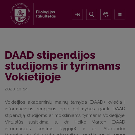
EN
DAAD stipendijos
studijoms ir tyrimams
Vokietijoje
2020-10-14
Vokietijos akademinių mainų tarnyba (DAAD) kviečia į
informacinius renginius apie galimybes gauti DAAD
stipendiją studijoms ar moksliniams tyrimams Vokietijoje.
Virtualūs susitikimai su dr. Heiko Marten (DAAD
informacijos centras Rygoje) ir dr. Alexander