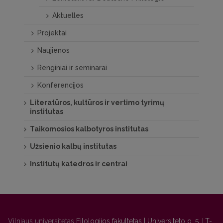
Aktuelles
Projektai
Naujienos
Renginiai ir seminarai
Konferencijos
Literatūros, kultūros ir vertimo tyrimų
institutas
Taikomosios kalbotyros institutas
Užsienio kalbų institutas
Institutų katedros ir centrai
Vilniaus universitetas
Filologijos fakultetas | Universiteto g. 5, LT-