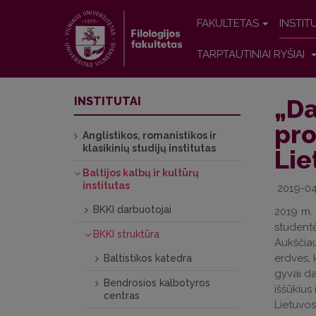
FAKULTETAS
INSTIT
TARPTAUTINIAI RYŠIAI
„Da
INSTITUTAI
pro
Anglistikos, romanistikos ir
klasikinių studijų institutas
Lie
Baltijos kalbų ir kultūrų
institutas
2019-04
BKKI darbuotojai
2019 m. 
studentė
BKKI struktūra
Aukščiau
erdves, 
Baltistikos katedra
gyvai da
Bendrosios kalbotyros
iššūkius
centras
Lietuvos