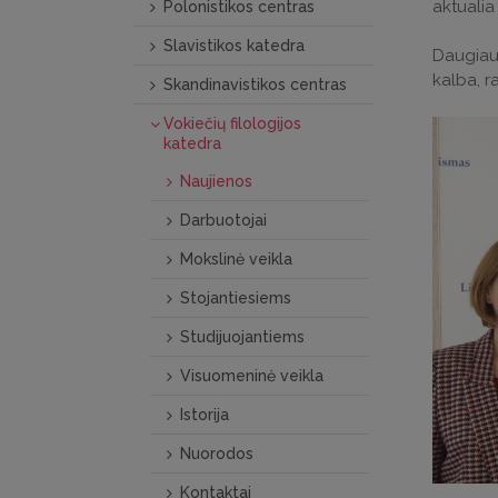
aktualia
Polonistikos centras
Slavistikos katedra
Daugiau 
kalba, r
Skandinavistikos centras
Vokiečių filologijos
katedra
Naujienos
Darbuotojai
Mokslinė veikla
Stojantiesiems
Studijuojantiems
Visuomeninė veikla
Istorija
Nuorodos
Kontaktai