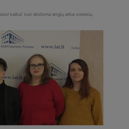
sės) kalba", kuri dėstoma anglų arba vokiečių