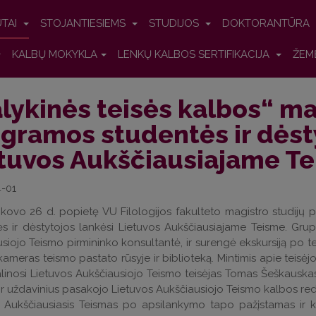
UTAI
STOJANTIESIEMS
STUDIJOS
DOKTORANTŪRA
KALBŲ MOKYKLA
LENKŲ KALBOS SERTIFIKACIJA
ŽEM
lykinės teisės kalbos“ ma
gramos studentės ir dėst
tuvos Aukščiausiajame T
-01
kovo 26 d. popietę VU Filologijos fakulteto magistro studijų 
s ir dėstytojos lankėsi Lietuvos Aukščiausiajame Teisme. Grupę
siojo Teismo pirmininko konsultantė, ir surengė ekskursiją po 
kameras teismo pastato rūsyje ir biblioteką. Mintimis apie teisė
linosi Lietuvos Aukščiausiojo Teismo teisėjas Tomas Šeškauskas
 ir uždavinius pasakojo Lietuvos Aukščiausiojo Teismo kalbos red
 Aukščiausiasis Teismas po apsilankymo tapo pažįstamas ir kvie