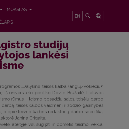
MOKSLAS
EN
ĖLAPIS
gistro studijų
ytojos lankėsi
eisme
programos „Dalykinė teisės kalba (anglų/vokiečių)“
 iš universiteto pasitiko Dovilė Bružaitė, Lietuvos
teismo rūmus – teismo posėdžių sales, teisėjų darbo
jo darbą, teisės kalbos vaidmenį ir žodžio galimybes
, o apie teismo kalbos redaktorių darbo specifiką,
aktorė Janina Grigaitė.
tė ateityje vėl sugrįžti ir domėtis teismo veikla,