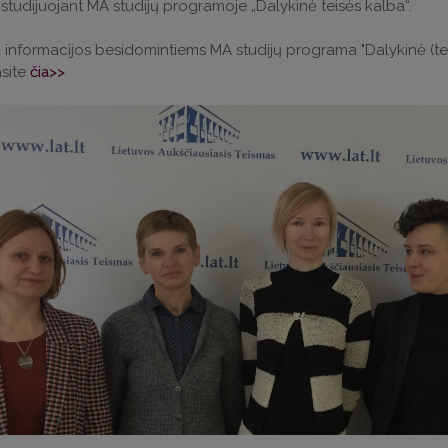
 studijuojant MA studijų programoje „Dalykinė teisės kalba“.
informacijos besidomintiems MA studijų programa "Dalykinė (tei
asite
čia>>