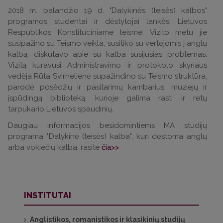
2018 m. balandžio 19 d. "Dalykinės (teisės) kalbos"
programos studentai ir dėstytojai lankėsi Lietuvos
Respublikos Konstituciniame teisme. Vizito metu jie
susipažino su Teismo veikla, susitiko su vertėjomis į anglų
kalbą, diskutavo apie su kalba susijusias problemas.
Vizitą kuravusi Administravimo ir protokolo skyriaus
vedėja Rūta Svirnelienė supažindino su Teismo struktūra,
parodė posėdžių ir pasitarimų kambarius, muziejų ir
įspūdingą biblioteką, kurioje galima rasti ir retų
tarpukario Lietuvos spaudinių.
Daugiau informacijos besidomintiems MA studijų
programa "Dalykinė (teisės) kalba", kuri dėstoma anglų
arba vokiečių kalba, rasite
čia>>
INSTITUTAI
Anglistikos, romanistikos ir klasikinių studijų