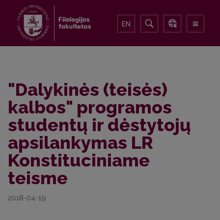
EN
"Dalykinės (teisės)
kalbos" programos
studentų ir dėstytojų
apsilankymas LR
Konstituciniame
teisme
2018-04-19