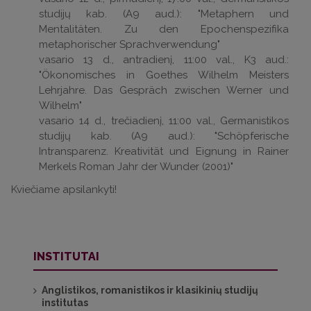
studijų kab. (A9 aud.): "Metaphern und
Mentalitäten. Zu den Epochenspezifika
metaphorischer Sprachverwendung"
vasario 13 d., antradienį, 11:00 val., K3 aud.:
"Ökonomisches in Goethes Wilhelm Meisters
Lehrjahre. Das Gespräch zwischen Werner und
Wilhelm"
vasario 14 d., trečiadienį, 11:00 val., Germanistikos
studijų kab. (A9 aud.): "Schöpferische
Intransparenz. Kreativität und Eignung in Rainer
Merkels Roman Jahr der Wunder (2001)"
Kviečiame apsilankyti!
INSTITUTAI
Anglistikos, romanistikos ir klasikinių studijų
institutas