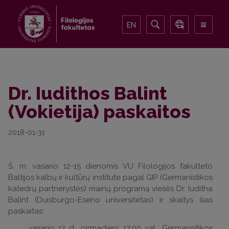
EN
Dr. Iudithos Balint
(Vokietija) paskaitos
2018-01-31
Š. m. vasario 12-15 dienomis VU Filologijos fakulteto
Baltijos kalbų ir kultūrų institute pagal GIP (Germanistikos
katedrų partnerystės) mainų programą viešės Dr. Iuditha
Balint (Duisburgo-Eseno universitetas) ir skaitys šias
paskaitas:
vasario 12 d., pirmadienį, 17:00 val., Germansitikos