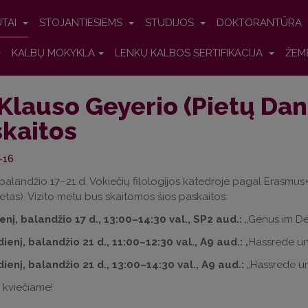
UTAI
STOJANTIESIEMS
STUDIJOS
DOKTORANTŪRA
KALBŲ MOKYKLA
LENKŲ KALBOS SERTIFIKACIJA
ŽEM
 Klauso Geyerio (Pietų Dan
kaitos
-16
balandžio 17–21 d. Vokiečių filologijos katedroje pagal Erasmus+
tetas). Vizito metu bus skaitomos šios paskaitos:
nį, balandžio 17 d., 13:00–14:30 val., SP2 aud.:
„Genus im De
enį, balandžio 21 d., 11:00–12:30 val., A9 aud.:
„Hassrede un
ienį, balandžio 21 d., 13:00–14:30 val., A9 aud.:
„Hassrede un
 kviečiame!