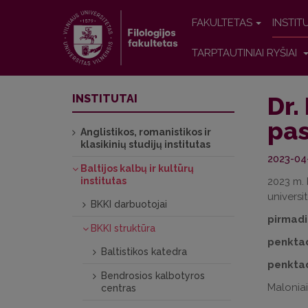
FAKULTETAS
INSTIT
TARPTAUTINIAI RYŠIAI
Dr.
INSTITUTAI
pas
Anglistikos, romanistikos ir
klasikinių studijų institutas
2023-04
Baltijos kalbų ir kultūrų
institutas
2023 m. 
universi
BKKI darbuotojai
pirmadie
BKKI struktūra
penktadi
Baltistikos katedra
penktad
Bendrosios kalbotyros
Maloniai
centras