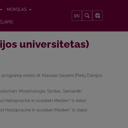
MOKSLAS
EN
ĖLAPIS
ijos universitetas)
 programą viešės dr. Klausas Geyeris (Pietų Danijos
utschen: Morphologie, Syntax, Semantik“
d Hetzsprache in sozialen Medien“ (1 dalis)
d Hetzsprache in sozialen Medien“ (2 dalis)