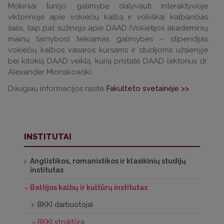
Mokiniai turėjo galimybę dalyvauti interaktyvioje
viktorinoje apie vokiečių kalbą ir vokiškai kalbančias
šalis, taip pat sužinojo apie DAAD (Vokietijos akademinių
mainų tarnybos) teikiamas galimybes – stipendijas
vokiečių kalbos vasaros kursams ir studijoms užsienyje
bei kitokią DAAD veiklą, kurią pristatė DAAD lektorius dr.
Alexander Mionskowski.
Daugiau informacijos rasite
Fakulteto svetainėje >>
INSTITUTAI
Anglistikos, romanistikos ir klasikinių studijų
institutas
Baltijos kalbų ir kultūrų institutas
BKKI darbuotojai
BKKI struktūra