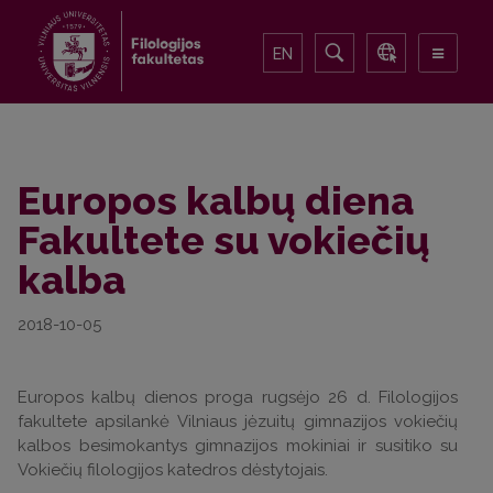
EN
Europos kalbų diena
Fakultete su vokiečių
kalba
2018-10-05
Europos kalbų dienos proga rugsėjo 26 d. Filologijos
fakultete apsilankė Vilniaus jėzuitų gimnazijos vokiečių
kalbos besimokantys gimnazijos mokiniai ir susitiko su
Vokiečių filologijos katedros dėstytojais.