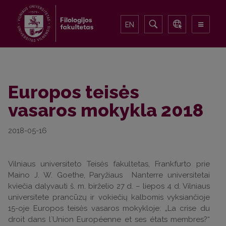
EN
Europos teisės
vasaros mokykla 2018
2018-05-16
Vilniaus universiteto Teisės fakultetas, Frankfurto prie
Maino J. W. Goethe, Paryžiaus Nanterre universitetai
kviečia dalyvauti š. m. birželio 27 d. – liepos 4 d. Vilniaus
universitete prancūzų ir vokiečių kalbomis vyksiančioje
15-oje Europos teisės vasaros mokykloje: „La crise du
droit dans l`Union Européenne et ses états membres?“