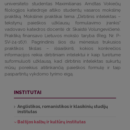
universiteto studentas Maximilianas Arndtas Vokiečių
filologijos katedroje atliko studentų vasaros mokslinę
praktiką. Mokslinei praktikai tema „Dirbtinis intelektas –
tekstynų paieškos užklausų formulavimo įrankis“
vadovavo katedros docentė dr. Skaistė Volungevičienė.
Praktiką finansavo Lietuvos mokslo taryba (Reg. Nr. P-
SV-24-167). Pagrindinis šios du mėnesius trukusios
praktikos tikslas – išsiaiškinti, kokios konkrečios
informacijos reikia dirbtiniam intelektui ir kaip turėtume
suformuluoti užklausą, kad dirbtinis intelektas sukurtų
mūsų poreikius atitinkančią paieškos formulę ir taip
paspartintų vykdomo tyrimo eigą.
INSTITUTAI
Anglistikos, romanistikos ir klasikinių studijų
institutas
Baltijos kalbų ir kultūrų institutas