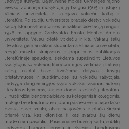
Jadvyga (Kanytė) Bajarūnienė mokėsi Ukmergės rajono
Siesikų vidurinėje mokykloje, ją baigusi 1965 m. įstojo į
Vilniaus universitetą ir studijavo vokiečių kalbą ir
literatūrą. Po studijų universitete pradėjo dėstyti vokiečių
kalbą. Istorinės-literatūrinės tematikos disertaciją rengė ir
1976 m. apgynė Greifsvaldo Ernsto Moritzo Arndto
universitete. Vėliau dėstė vokiečių ir kitų Vakarų šalių
literatūrą germanistikos studentams Vilniaus universitete,
rengė mokslo straipsnius ir populiarias publikacijas
literatūrinėje spaudoje, siekdama supažindinti Lietuvos
skaitytojus su vokiečių literatūra ir jos vertimais į lietuvių
kalbą, nuolat buvo kviečiama dalyvauti knygų
pristatymuose ir susitikimuose su vokiečių rašytojais.
Jadvyga daug energijos skyrė vokiškai rašančių autorių
literatūros tyrimams, skatino domėtis vokiečių literatūra.
Ji nuoširdžiai bendradarbiavo su kolegėmis ir kolegomis,
mokėjo bendrauti ir buvo įdomi pašnekovė, atliepė laiko
dvasią, buvo smalsi, atvira naujovėms, ir plačia širdimi
priėmė visa, kas kitoniška ir kas svarbu šių dienų
moderniam pasauliui. Prisimename buvimą kartu, subtilų
Jadvygos humoro jausmą ir šviesias bendravimo