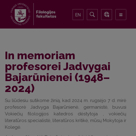
EN
In memoriam
profesorei Jadvygai
Bajarūnienei (1948–
2024)
Su liūdesiu sutikome žinią, kad 2024 m. rugsėjo 7 d. mirė
profesorė Jadvyga Bajarūnienė, germanistė, buvusi
Vokiečių filologijos katedros dėstytoja , vokiečių
literatūros specialistė, literatūros kritikė, mūsų Mokytoja ir
Kolegė.