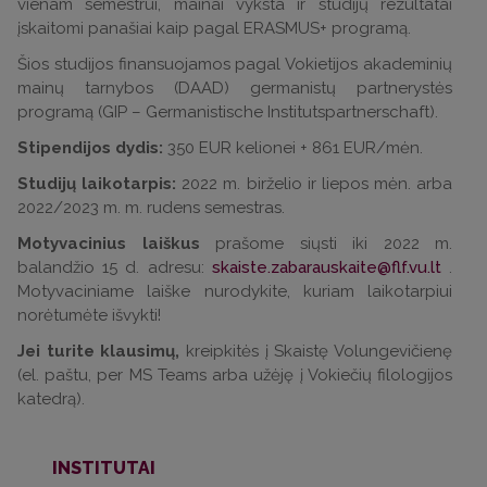
vienam semestrui, mainai vyksta ir studijų rezultatai
įskaitomi panašiai kaip pagal ERASMUS+ programą.
Šios studijos finansuojamos pagal Vokietijos akademinių
mainų tarnybos (DAAD) germanistų partnerystės
programą (GIP – Germanistische Institutspartnerschaft).
Stipendijos dydis:
350 EUR kelionei + 861 EUR/mėn.
Studijų laikotarpis:
2022 m. birželio ir liepos mėn. arba
2022/2023 m. m. rudens semestras.
Motyvacinius laiškus
prašome siųsti iki 2022 m.
balandžio 15 d. adresu:
skaiste.zabarauskaite@flf.vu.lt
.
Motyvaciniame laiške nurodykite, kuriam laikotarpiui
norėtumėte išvykti!
Jei turite klausimų,
kreipkitės į Skaistę Volungevičienę
(el. paštu, per MS Teams arba užėję į Vokiečių filologijos
katedrą).
INSTITUTAI