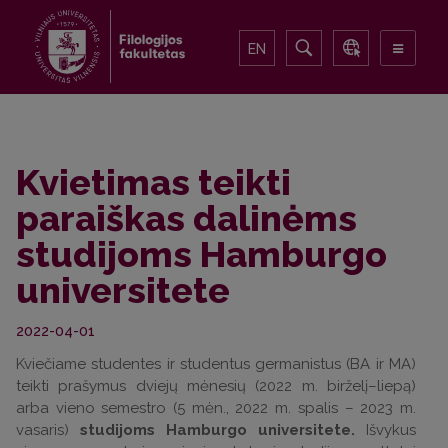
EN
Kvietimas teikti
paraiškas dalinėms
studijoms Hamburgo
universitete
2022-04-01
Kviečiame studentes ir studentus germanistus (BA ir MA)
teikti prašymus dviejų mėnesių (2022 m. birželį–liepą)
arba vieno semestro (5 mėn., 2022 m. spalis – 2023 m.
vasaris)
studijoms Hamburgo universitete.
Išvykus