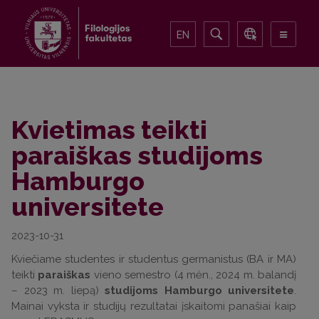
EN
Kvietimas teikti
paraiškas studijoms
Hamburgo
universitete
2023-10-31
Kviečiame studentes ir studentus germanistus (BA ir MA)
teikti
paraiškas
vieno semestro (4 mėn., 2024 m. balandį
– 2023 m. liepą)
studijoms Hamburgo universitete
.
Mainai vyksta ir studijų rezultatai įskaitomi panašiai kaip