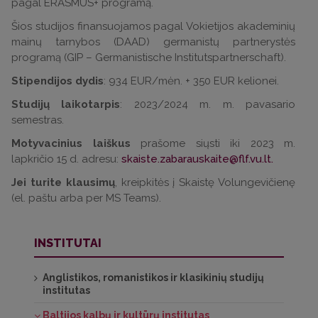
pagal ERASMUS+ programą.
Šios studijos finansuojamos pagal Vokietijos akademinių
mainų tarnybos (DAAD) germanistų partnerystės
programą (GIP – Germanistische Institutspartnerschaft).
Stipendijos dydis
: 934 EUR/mėn. + 350 EUR kelionei.
Studijų laikotarpis
: 2023/2024 m. m. pavasario
semestras.
Motyvacinius laiškus
prašome siųsti iki 2023 m.
lapkričio 15 d. adresu:
skaiste.zabarauskaite@flf.vu.lt
.
Jei turite klausimų
, kreipkitės į Skaistę Volungevičienę
(el. paštu arba per MS Teams).
INSTITUTAI
Anglistikos, romanistikos ir klasikinių studijų
institutas
Baltijos kalbų ir kultūrų institutas