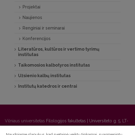
Projektai
Naujienos
Renginiai ir seminarai
Konferencijos
Literatūros, kultūros ir vertimo tyrimų
institutas
Taikomosios kalbotyros institutas
Užsienio kalbų institutas
Institutų katedros ir centrai
Vilniaus universitetas
Filologijos fakultetas | Universiteto g. 5, LT-
01131 Vilnius
Naudojame slapukus, kad svetainė veiktų tinkamai, suasmenintų