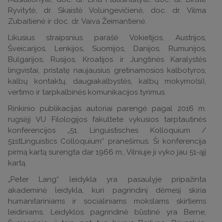
Ryvitytė, dr. Skaistė Volungevičienė, doc. dr. Vilma
Zubaitienė ir doc. dr. Vaiva Žeimantienė.
Likusius straipsnius parašė Vokietijos, Austrijos,
Šveicarijos, Lenkijos, Suomijos, Danijos, Rumunijos,
Bulgarijos, Rusijos, Kroatijos ir Jungtinės Karalystės
lingvistai, pristatę naujausius gretinamosios kalbotyros,
kalbų kontaktų, daugiakalbystės, kalbų mokymo(si),
vertimo ir tarpkalbinės komunikacijos tyrimus.
Rinkinio publikacijas autoriai parengė pagal 2016 m.
rugsėjį VU Filologijos fakultete vykusios tarptautinės
konferencijos „51. Linguistisches Kolloquium /
51stLinguistics Colloquium“ pranešimus. Ši konferencija
pirmą kartą surengta dar 1966 m., Vilniuje ji vyko jau 51-ąjį
kartą.
„Peter Lang“ leidykla yra pasaulyje pripažinta
akademinė leidykla, kuri pagrindinį dėmesį skiria
humanitariniams ir socialiniams mokslams skirtiems
leidiniams. Leidyklos pagrindinė būstinė yra Berne,