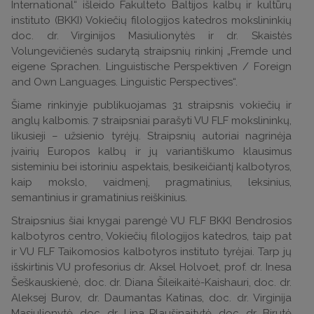
International“ išleido Fakulteto Baltijos kalbų ir kultūrų
instituto (BKKI) Vokiečių filologijos katedros mokslininkių
doc. dr. Virginijos Masiulionytės ir dr. Skaistės
Volungevičienės sudarytą straipsnių rinkinį „Fremde und
eigene Sprachen. Linguistische Perspektiven / Foreign
and Own Languages. Linguistic Perspectives“.
Šiame rinkinyje publikuojamas 31 straipsnis vokiečių ir
anglų kalbomis. 7 straipsniai parašyti VU FLF mokslininkų,
likusieji – užsienio tyrėjų. Straipsnių autoriai nagrinėja
įvairių Europos kalbų ir jų variantiškumo klausimus
sisteminiu bei istoriniu aspektais, besikeičiantį kalbotyros,
kaip mokslo, vaidmenį, pragmatinius, leksinius,
semantinius ir gramatinius reiškinius.
Straipsnius šiai knygai parengė VU FLF BKKI Bendrosios
kalbotyros centro, Vokiečių filologijos katedros, taip pat
ir VU FLF Taikomosios kalbotyros instituto tyrėjai. Tarp jų
išskirtinis VU profesorius dr. Aksel Holvoet, prof. dr. Inesa
Šeškauskienė, doc. dr. Diana Šileikaitė-Kaishauri, doc. dr.
Aleksej Burov, dr. Daumantas Katinas, doc. dr. Virginija
Masiulionytė, doc. dr. Lina Plaušinaitytė, doc. dr. Birutė