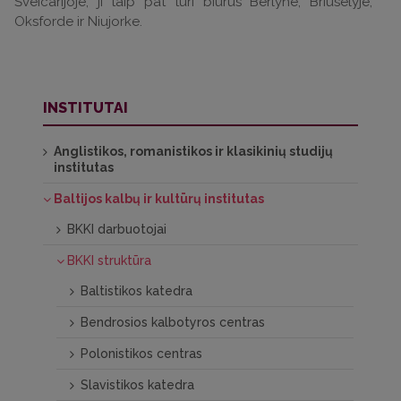
Šveicarijoje, ji taip pat turi biurus Berlyne, Briuselyje,
Oksforde ir Niujorke.
INSTITUTAI
Anglistikos, romanistikos ir klasikinių studijų
institutas
Baltijos kalbų ir kultūrų institutas
BKKI darbuotojai
BKKI struktūra
Baltistikos katedra
Bendrosios kalbotyros centras
Polonistikos centras
Slavistikos katedra