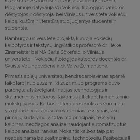
(Deutscher Akademischer Austauschdienst, DAAD).
Programoje dalyvauja VU Vokiečių filologijos katedros
dėstytojos ir dėstytojai bei Vilniaus universitete vokiečių
kalbą, kultūrą ir literatūrą studijuojantys studentai ir
studentės.
Hamburgo universitete projektą kuruoja vokiečių
kalbotyros ir tekstynų lingvistikos profesorė dr. Heike
Zinsmeister bei MA Carla Sökefeld, o Vilniaus
universitete – Vokiečių filologijos katedros docentės dr.
Skaistė Volungevičienė ir dr. Vaiva Žeimantienė.
Pirmasis abiejų universitetų bendradarbiavimas apėmė
laikotarpį nuo 2022 m. iki 2024 m. Jo programa buvo
parengta atsižvelgiant į naujas technologijas ir
skaitmeninius metodus, taikomus atliekant humanitarinių
mokslų tyrimus. Kalbos ir literatūros mokslas šiuo metu
yra glaudžiai susijęs su elektroniniais tekstynais, visų
pirma jų sudarymu, anotavimo principais, tekstynų
kalbinės medžiagos analize naudojant automatizuotus
kalbos analizės įrankius. Mokantis kalbos taip pat
neapsieinama be skaitmeninių technologijų. Pasibaigus II