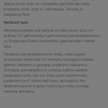
etapui (2025–2027 m.), projektas gali būti dar kartą
pratęstas 2028–2030 m. laikotarpiui. Tai būtų jo
baigiamoji fazė.
Natūrali tąsa
Minėtas projektas yra natūrali 10 metų (2012–2022 m.)
trukusio VU germanistų ir germanisčių bendradarbiavimo
su Duisburgo-Eseno universiteto germanistais (-tėmis)
tąsa.
Pastarojo bendradarbiavimo metu, vadovaujant
profesorei Ulrikei Haß, VU Vokiečių filologijos katedra
gilinosi į tekstynų ir glosarijų sudarymo klausimus,
domėjosi germanistikos ir vokiečių kalbos ateities
perspektyvomis. Jau tuo metu, prieš dešimt metų,
padedant prof. Ulrikei Haß buvo apčiuoptos tos
skaitmenizavimo kryptys, kurios šiuo metu yra kaip
niekada aktualios.