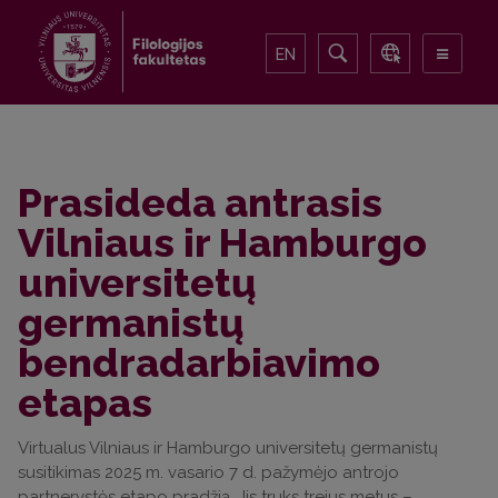
EN
Prasideda antrasis
Vilniaus ir Hamburgo
universitetų
germanistų
bendradarbiavimo
etapas
Virtualus Vilniaus ir Hamburgo universitetų germanistų
susitikimas 2025 m. vasario 7 d. pažymėjo antrojo
partnerystės etapo pradžią. Jis truks trejus metus –