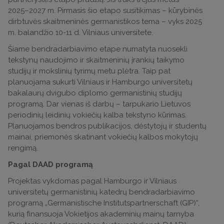
2025–2027 m. Pirmasis šio etapo susitikimas – kūrybinės
dirbtuvės skaitmeninės germanistikos tema – vyks 2025
m. balandžio 10-11 d. Vilniaus universitete.
Šiame bendradarbiavimo etape numatyta nuosekli
tekstynų naudojimo ir skaitmeninių įrankių taikymo
studijų ir mokslinių tyrimų metu plėtra. Taip pat
planuojama sukurti Vilniaus ir Hamburgo universitetų
bakalaurų dvigubo diplomo germanistinių studijų
programą. Dar vienas iš darbų – tarpukario Lietuvos
periodinių leidinių vokiečių kalba tekstyno kūrimas.
Planuojamos bendros publikacijos, dėstytojų ir studentų
mainai, priemonės skatinant vokiečių kalbos mokytojų
rengimą.
Pagal DAAD programą
Projektas vykdomas pagal Hamburgo ir Vilniaus
universitetų germanistinių katedrų bendradarbiavimo
programą „Germanistische Institutspartnerschaft (GIP)“,
kurią finansuoja Vokietijos akademinių mainų tarnyba