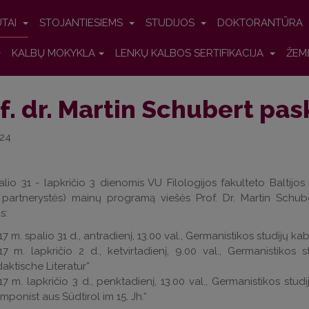
UTAI
STOJANTIESIEMS
STUDIJOS
DOKTORANTŪRA
KALBŲ MOKYKLA
LENKŲ KALBOS SERTIFIKACIJA
ŽEM
f. dr. Martin Schubert pas
-24
alio 31 - lapkričio 3 dienomis VU Filologijos fakulteto Baltijos
partnerystės) mainų programą viešės Prof. Dr. Martin Schuber
s:
17 m. spalio 31 d., antradienį, 13.00 val., Germanistikos studijų 
17 m. lapkričio 2 d., ketvirtadienį, 9.00 val., Germanistikos
daktische Literatur“
17 m. lapkričio 3 d., penktadienį, 13.00 val., Germanistikos stu
mponist aus Südtirol im 15. Jh.“