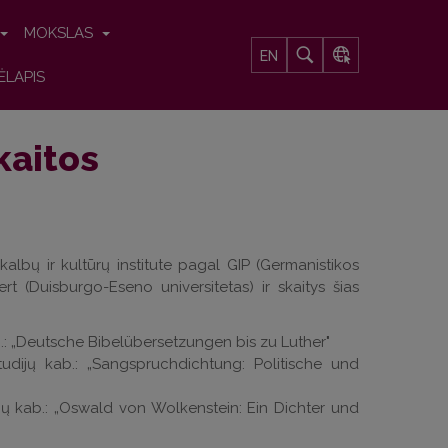
MOKSLAS
EN
ĖLAPIS
kaitos
 kalbų ir kultūrų institute pagal GIP (Germanistikos
t (Duisburgo-Eseno universitetas) ir skaitys šias
kab.: „Deutsche Bibelübersetzungen bis zu Luther"
 studijų kab.: „Sangspruchdichtung: Politische und
dijų kab.: „Oswald von Wolkenstein: Ein Dichter und