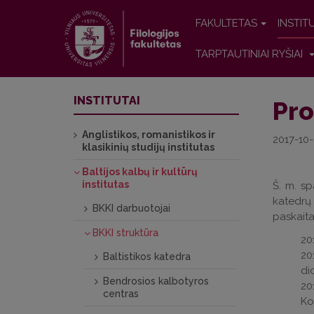
FAKULTETAS
INSTIT
TARPTAUTINIAI RYŠIAI
INSTITUTAI
Pro
Anglistikos, romanistikos ir
2017-10
klasikinių studijų institutas
Baltijos kalbų ir kultūrų
institutas
Š. m. sp
katedrų 
BKKI darbuotojai
paskaita
BKKI struktūra
20
20
Baltistikos katedra
di
Bendrosios kalbotyros
20
centras
Ko