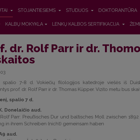
UTAI
STOJANTIESIEMS
STUDIJOS
DOKTORANTŪRA
KALBŲ MOKYKLA
LENKŲ KALBOS SERTIFIKACIJA
ŽEM
f. dr. Rolf Parr ir dr. Thom
kaitos
-03
 spalio 7-8 d. Vokiečių filologijos katedroje viešės iš Du
ntys prof. dr. Rolf Parr ir dr. Thomas Küpper. Vizito metu bus ska
nį, spalio 7 d.
 K. Donelaičio aud.
r. Rolf Parr: Preußisches Dur und baltisches Moll zwischen 1
ng in ihrem Schreiben (nicht) gemeinsam haben
 A9 aud.