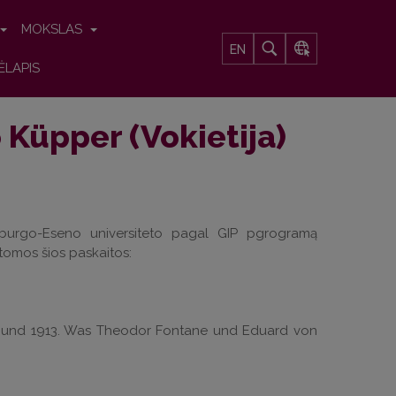
MOKSLAS
EN
ĖLAPIS
o Küpper (Vokietija)
isburgo-Eseno universiteto pagal GIP pgrogramą
itomos šios paskaitos:
892 und 1913. Was Theodor Fontane und Eduard von