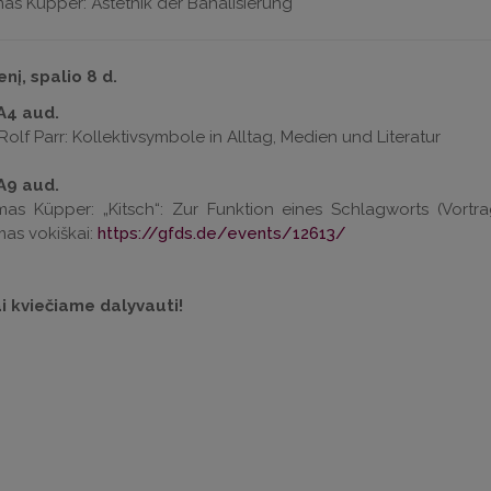
as Küpper: Ästethik der Banalisierung
nį, spalio 8 d.
 A4 aud.
. Rolf Parr: Kollektivsymbole in Alltag, Medien und Literatur
 A9 aud.
mas Küpper: „Kitsch“: Zur Funktion eines Schlagworts (Vort
mas vokiškai:
https://gfds.de/events/12613/
i kviečiame dalyvauti!