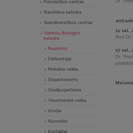
Dr. Thom
Polonistikos centras
Slavistikos katedra
antradie
Skandinavistikos centras
11 val.,
Vokiečių filologijos
Prof. Dr
katedra
Naujienos
17 val.,
Dr. Tho
Darbuotojai
pristaty
Mokslinė veikla
Stojantiesiems
Malonia
Studijuojantiems
Visuomeninė veikla
Istorija
Nuorodos
Kontaktai