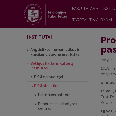
FAKULTETAS
INSTIT
TARPTAUTINIAI RYŠIAI
Pro
INSTITUTAI
pas
Anglistikos, romanistikos ir
klasikinių studijų institutas
2019-10
Baltijos kalbų ir kultūrų
institutas
2019 m.
atvyksta
BKKI darbuotojai
pirmadie
BKKI struktūra
11 val.,
Baltistikos katedra
Prof. D
Keyserli
Bendrosios kalbotyros
centras
15 val.,