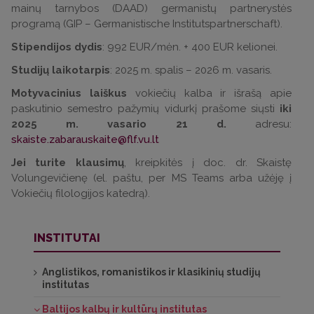
mainų tarnybos (DAAD) germanistų partnerystės
programą (GIP – Germanistische Institutspartnerschaft).
Stipendijos dydis
: 992 EUR/mėn. + 400 EUR kelionei.
Studijų laikotarpis
: 2025 m. spalis – 2026 m. vasaris.
Motyvacinius laiškus
vokiečių kalba ir išrašą apie
paskutinio semestro pažymių vidurkį prašome siųsti
iki
2025 m. vasario 21 d.
adresu:
skaiste.zabarauskaite@flf.vu.lt
Jei turite klausimų
, kreipkitės į doc. dr. Skaistę
Volungevičienę (el. paštu, per MS Teams arba užėję į
Vokiečių filologijos katedrą).
INSTITUTAI
Anglistikos, romanistikos ir klasikinių studijų
institutas
Baltijos kalbų ir kultūrų institutas