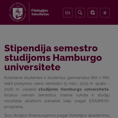
EN
Stipendija semestro
studijoms Hamburgo
universitete
Kviečiame studentes ir studentus germanistus (BA ir MA)
teikti prašymus vieno semestro (5 mėn., 2025 m. spalis –
2026 m. vasaris)
studijoms Hamburgo universitete
.
Išvykus vienam semestrui, mainai vyksta ir studijų
rezultatai įskaitomi panašiai kaip pagal ERASMUS+
programą.
Šios studijos finansuojamos pagal Vokietijos akademinių