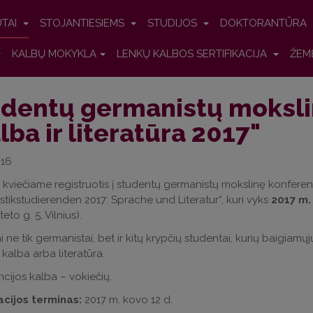
UTAI
STOJANTIESIEMS
STUDIJOS
DOKTORANTŪRA
KALBŲ MOKYKLA
LENKŲ KALBOS SERTIFIKACIJA
ŽEM
dentų germanistų moksli
lba ir literatūra 2017"
-16
 kviečiame registruotis į studentų germanistų mokslinę konferen
tikstudierenden 2017: Sprache und Literatur“, kuri vyks
2017 m.
teto g. 5, Vilnius).
 ne tik germanistai, bet ir kitų krypčių studentai, kurių baigiamųjų
 kalba arba literatūra.
cijos kalba – vokiečių.
acijos terminas:
2017 m. kovo 12 d.