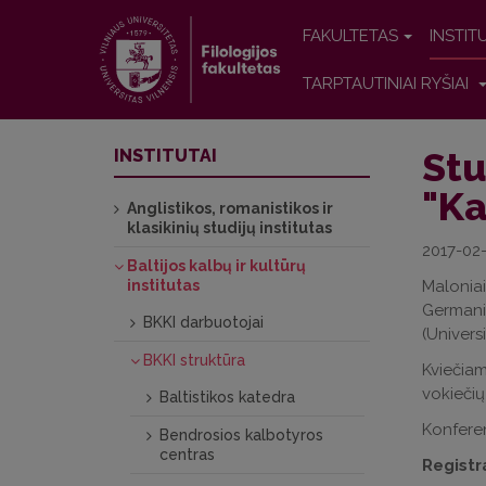
FAKULTETAS
INSTIT
TARPTAUTINIAI RYŠIAI
Stu
INSTITUTAI
"Ka
Anglistikos, romanistikos ir
klasikinių studijų institutas
2017-02
Baltijos kalbų ir kultūrų
institutas
Maloniai
Germanis
BKKI darbuotojai
(Universi
BKKI struktūra
Kviečiami
vokiečių
Baltistikos katedra
Konferen
Bendrosios kalbotyros
centras
Registr