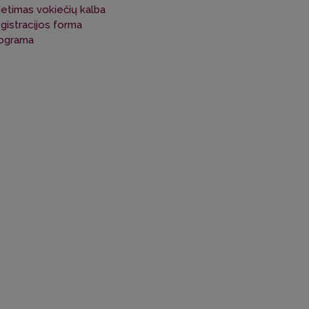
ietimas vokiečių kalba
gistracijos forma
ograma