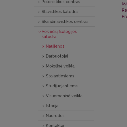
Polonistikos centras
Kv
Re
Slavistikos katedra
Pr
Skandinavistikos centras
Vokiečių filologijos
katedra
Naujienos
Darbuotojai
Mokslinė veikla
Stojantiesiems
Studijuojantiems
Visuomeninė veikla
Istorija
Nuorodos
Kontaktai