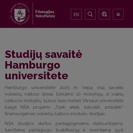
EN
Studijų savaitė
Hamburgo
universitete
Hamburgo universitete 2025 m. liepą visą savaitę
vokiečių kalbos žinias tobulino 10 mokytojų iš įvairių
Lietuvos mokyklų, kurios šiais metais Vilniaus universitete
baigė NŠA projekto „Tęsk: ateik, tobulėk, prisidėk!“
finansuojamas vokiečių kalbos modulio studijas.
NŠA studijos skirtos pedagoginiams darbuotojams,
turintiems pedagogo kvalifikaciją ir norintiems įgyti