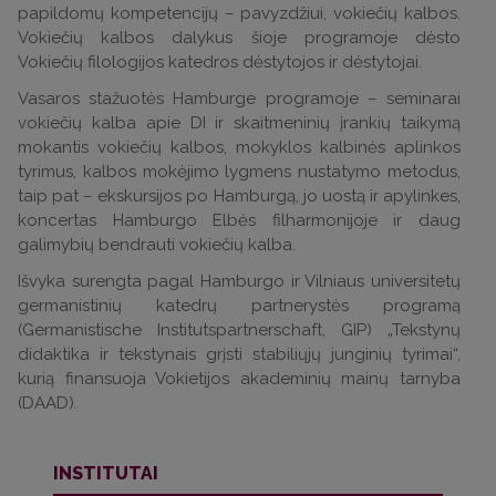
papildomų kompetencijų – pavyzdžiui, vokiečių kalbos.
Vokiečių kalbos dalykus šioje programoje dėsto
Vokiečių filologijos katedros dėstytojos ir dėstytojai.
Vasaros stažuotės Hamburge programoje – seminarai
vokiečių kalba apie DI ir skaitmeninių įrankių taikymą
mokantis vokiečių kalbos, mokyklos kalbinės aplinkos
tyrimus, kalbos mokėjimo lygmens nustatymo metodus,
taip pat – ekskursijos po Hamburgą, jo uostą ir apylinkes,
koncertas Hamburgo Elbės filharmonijoje ir daug
galimybių bendrauti vokiečių kalba.
Išvyka surengta pagal Hamburgo ir Vilniaus universitetų
germanistinių katedrų partnerystės programą
(Germanistische Institutspartnerschaft, GIP) „Tekstynų
didaktika ir tekstynais grįsti stabiliųjų junginių tyrimai“,
kurią finansuoja Vokietijos akademinių mainų tarnyba
(DAAD).
INSTITUTAI