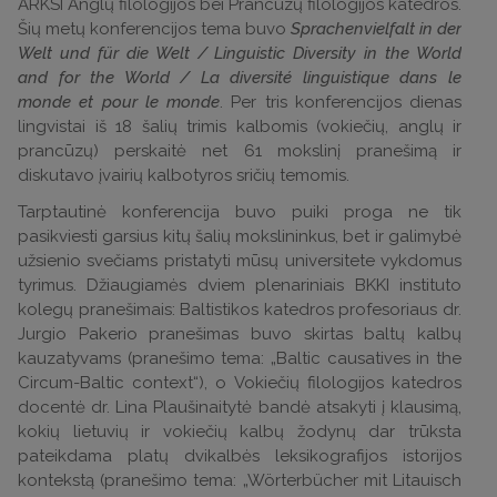
ARKSI Anglų filologijos bei Prancūzų filologijos katedros.
Šių metų konferencijos tema buvo
Sprachenvielfalt in der
Welt und für die Welt / Linguistic Diversity in the World
and for the World / La diversité linguistique dans le
monde et pour le monde
. Per tris konferencijos dienas
lingvistai iš 18 šalių trimis kalbomis (vokiečių, anglų ir
prancūzų) perskaitė net 61 mokslinį pranešimą ir
diskutavo įvairių kalbotyros sričių temomis.
Tarptautinė konferencija buvo puiki proga ne tik
pasikviesti garsius kitų šalių mokslininkus, bet ir galimybė
užsienio svečiams pristatyti mūsų universitete vykdomus
tyrimus. Džiaugiamės dviem plenariniais BKKI instituto
kolegų pranešimais: Baltistikos katedros profesoriaus dr.
Jurgio Pakerio pranešimas buvo skirtas baltų kalbų
kauzatyvams (pranešimo tema: „Baltic causatives in the
Circum-Baltic context“), o Vokiečių filologijos katedros
docentė dr. Lina Plaušinaitytė bandė atsakyti į klausimą,
kokių lietuvių ir vokiečių kalbų žodynų dar trūksta
pateikdama platų dvikalbės leksikografijos istorijos
kontekstą (pranešimo tema: „Wörterbücher mit Litauisch