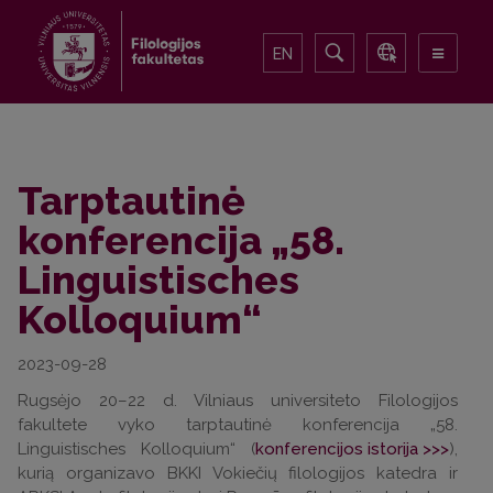
EN
Tarptautinė
konferencija „58.
Linguistisches
Kolloquium“
2023-09-28
Rugsėjo 20–22 d. Vilniaus universiteto Filologijos
fakultete vyko tarptautinė konferencija „58.
Linguistisches Kolloquium“ (
konferencijos istorija >>>
),
kurią organizavo BKKI Vokiečių filologijos katedra ir