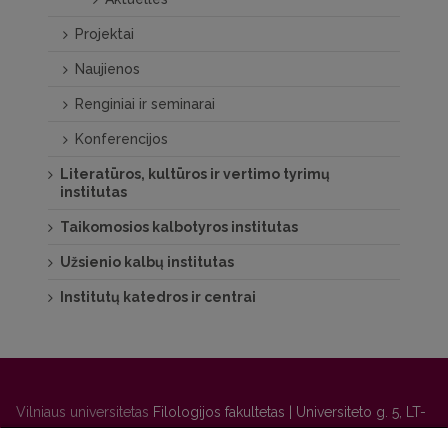
Projektai
Naujienos
Renginiai ir seminarai
Konferencijos
Literatūros, kultūros ir vertimo tyrimų
institutas
Taikomosios kalbotyros institutas
Užsienio kalbų institutas
Institutų katedros ir centrai
Vilniaus universitetas
Filologijos fakultetas | Universiteto g. 5, LT-
01131 Vilnius