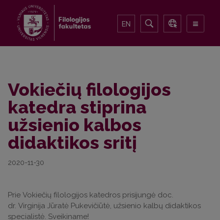
EN
Vokiečių filologijos
katedra stiprina
užsienio kalbos
didaktikos sritį
2020-11-30
Prie Vokiečių filologijos katedros prisijungė doc.
dr. Virginija Jūratė Pukevičiūtė, užsienio kalbų didaktikos
specialistė. Sveikiname!