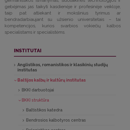
germanistikos išmanymas, šiuolaikinės technologijos ir
gebėjimas jas taikyti kasdienėje ir profesinėje veikloje,
taip pat atliekant ir mokslinius tyrimus ar
bendradarbiaujant su užsienio universitetais – tai
kompetencijos, kurios svarbios vokiečių kalbos
specialistams ir specialistėms.
INSTITUTAI
Anglistikos, romanistikos ir klasikinių studijų
institutas
Baltijos kalbų ir kultūrų institutas
BKKI darbuotojai
BKKI struktūra
Baltistikos katedra
Bendrosios kalbotyros centras