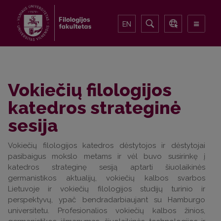
EN
Vokiečių filologijos
katedros strateginė
sesija
Vokiečių filologijos katedros dėstytojos ir dėstytojai
pasibaigus mokslo metams ir vėl buvo susirinkę į
katedros strateginę sesiją aptarti šiuolaikinės
germanistikos aktualijų, vokiečių kalbos svarbos
Lietuvoje ir vokiečių filologijos studijų turinio ir
perspektyvų, ypač bendradarbiaujant su Hamburgo
universitetu. Profesionalios vokiečių kalbos žinios,